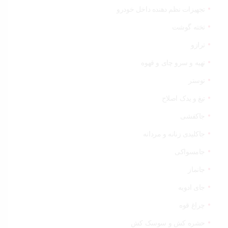
تجهیزات نظم دهنده داخل خودرو
تخته گوشت
ترازو
تهیه و سرو چای و قهوه
توستر
تیغ و یدک اصلاح
جاکفشی
جاکلیدی زنانه و مردانه
جامسواکی
جانماز
جای ادویه
چراغ قوه
حشره کش و سوسک کش