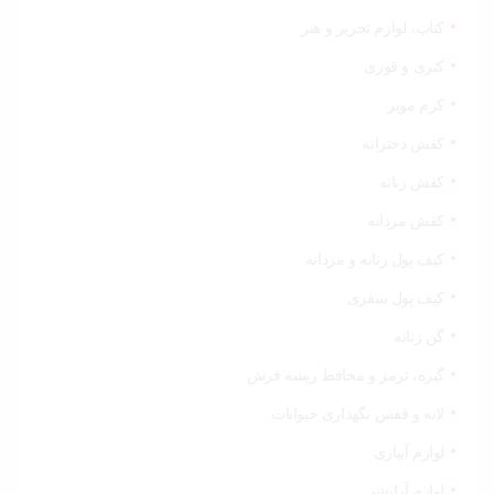
کتاب، لوازم تحریر و هنر
کتری و قوری
کرم موبر
کفش دخترانه
کفش زنانه
کفش مردانه
کیف پول زنانه و مردانه
کیف پول سفری
گن زنانه
گیره، ترمز و محافظ ریشه فرش
لانه و قفس نگهداری حیوانات
لوازم آبیاری
لوازم آرایشی