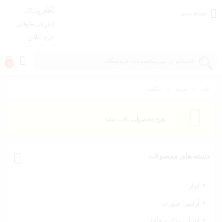
دسته بندی
0
خانه
برندها
دیکمپ
خانه و
آشپزخانه
هیچ محصولی یافت نشد.
مد و
پوشاک
دسته های محصولات
اسباب
بازی،
کودک و
آچار
نوزاد
آرایش صورت
آسیاب نمک و فلفل