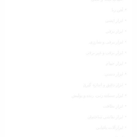
خودرو،
ابزار و
تجهیزات
آهن ربا
صنعتی
ابزار ایمنی
زیبایی و
ابزار برقی
سلامت
ابزار برقی و شارژی
ورزش و
ابزار برقی و غیر برقی
سفر
ابزار حمام
پیش
ابزار دستی
فاکتور
سبد
ابزار دقیق و اندازه گیری
خرید
ابزار سنباده زنی، رنده و پولیش
ابزار نظافت
ابزار نقاشی ساختمان
ابزارآلات باغبانی