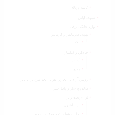
کاسه و پیاله
شوینده لباس
لوازم خانگی برقی
تهویه، سرمایش و گرمایش
پنکه
خردکن و غذاساز
آسیاب
همزن
زودپز، آرام پز، بخارپز، هواپز، تخم مرغ پز، نان پز
ساندویچ ساز و وافل ساز
لوازم پخت و پز
ابزار آشپزی
بخارپز، هواپز، تخم مرغ پز، نان پز