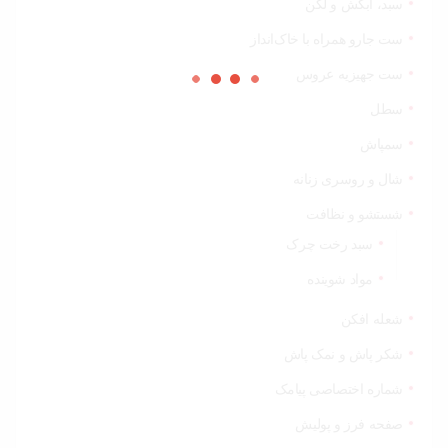
سبد، آبکش و لگن
ست جارو همراه با خاک‌انداز
ست جهیزیه عروس
سطل
سمپاش
شال و روسری زنانه
شستشو و نظافت
سبد رخت چرک
مواد شوینده
شعله افکن
شکر پاش و نمک پاش
شماره اختصاصی پیامک
صفحه فرز و پولیش