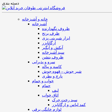
دسته بندی
خانه و آشپزخانه
آشپزخانه
ظروف نگهدارنده
ظرف برنج
ابزار شیرینی پزی
ارگانایزر
آبکش و آبگیر
سبد آشپزخانه
ظروف بنشن
سرو و پذیرایی
کاسه و پیاله
شیر جوش – قهوه جوش
پارچ و بطری
خواب و حمام
حمام
لیف
اتاق خواب
سبد رخت چرک
کمد لباس و ارگانایزر
لوازم خانگی برقی