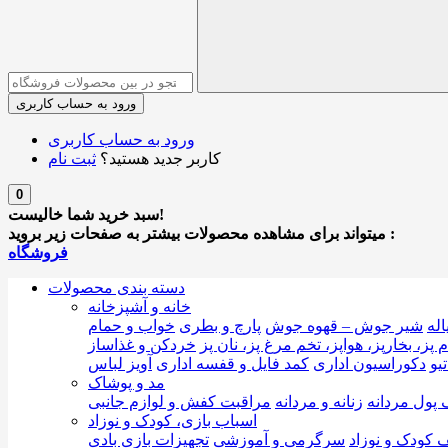
ورود به حساب کاربری
ورود به حساب کاربری
کاربر جدید هستید؟
ثبت نام
0
سبد خرید شما خالیست!
میتواند برای مشاهده محصولات بیشتر به صفحات زیر بروید :
فروشگاه
دسته بندی محصولات
خانه و آشپزخانه
اله
شیر جوش – قهوه جوش
پارچ و بطری
خواب و حمام
م پز، بخارپز، هواپز، تخم مرغ پز، نان پز
خردکن و غذاساز
یو
دکوراسیون اداری
کمد فایل و قفسه اداری
آویز لباس
مد و پوشاک
پول مردانه
زنانه و مردانه
مراقبت کفش و لوازم جانبی
اسباب بازی، کودک و نوزاد
 کودک و نوزاد
سرگرمی و آموزشی
تجهیزات بازی بادی