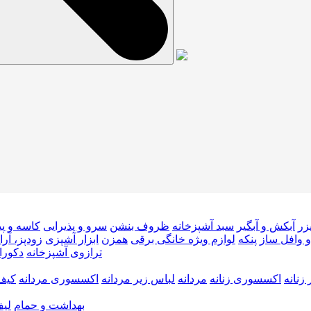
یزر
آبکش و آبگیر
سبد آشپزخانه
ظروف بنشن
سرو و پذیرایی
کاسه و پی
و وافل ساز
پنکه
لوازم ویژه خانگی برقی
همزن
ابزار آشپزی
زودپز، آرا
ترازوی آشپزخانه
دکورات
زنانه
اکسسوری زنانه
مردانه
لباس زیر مردانه
اکسسوری مردانه
کیف 
بهداشت و حمام
لیف