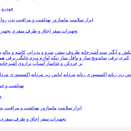
خودرو
ک
ابزار سلامت
ماساژور
بهداشت و مراقبت بدن
رول
تجهیزات سفر
اجاق و ظرف سفری
تجهیز
بکش و آبگیر
سبد آشپزخانه
ظروف بنشن
سرو و پذیرایی
کاسه و پیاله
ش
کتری برقی
ساندویچ ساز و وافل ساز
پنکه
لوازم ویژه خانگی برقی
هم
پز
خردکن و غذاساز
آسیاب
ترازوی آشپزخانه
س زیر زنانه
اکسسوری زنانه
مردانه
لباس زیر مردانه
اکسسوری مردان
بهداشت و حم
خ
ابزار سلامت
ماساژور
بهداشت و مراقبت بد
تجهیزات سفر
اجاق و ظرف سفری