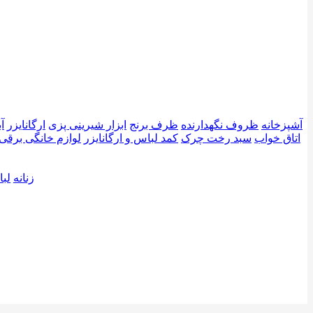
آشپزخانه
ظروف نگهدارنده
ظرف برنج
ابزار شیرینی پزی
ارگانایزر
آ
اتاق خواب
سبد رخت چرک
کمد لباس و ارگانایزر
لوازم خانگی برقی
زنانه
لبا