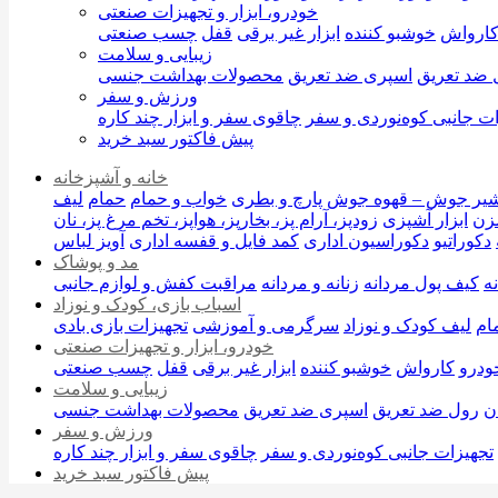
خودرو، ابزار و تجهیزات صنعتی
ارواش
خوشبو کننده
ابزار غیر برقی
قفل
چسب صنعتی
زیبایی و سلامت
 ضد تعریق
اسپری ضد تعریق
محصولات بهداشت جنسی
ورزش و سفر
ات جانبی کوه‌نوردی و سفر
چاقوی سفر و ابزار چند کاره
پیش فاکتور سبد خرید
خانه و آشپزخانه
یر جوش – قهوه جوش
پارچ و بطری
خواب و حمام
حمام
لیف
زن
ابزار آشپزی
زودپز، آرام پز، بخارپز، هواپز، تخم مرغ پز، نان
دکوراتیو
دکوراسیون اداری
کمد فایل و قفسه اداری
آویز لباس
مد و پوشاک
ه
کیف پول مردانه
زنانه و مردانه
مراقبت کفش و لوازم جانبی
اسباب بازی، کودک و نوزاد
ام
لیف کودک و نوزاد
سرگرمی و آموزشی
تجهیزات بازی بادی
خودرو، ابزار و تجهیزات صنعتی
ودرو
کارواش
خوشبو کننده
ابزار غیر برقی
قفل
چسب صنعتی
زیبایی و سلامت
ن
رول ضد تعریق
اسپری ضد تعریق
محصولات بهداشت جنسی
ورزش و سفر
تجهیزات جانبی کوه‌نوردی و سفر
چاقوی سفر و ابزار چند کاره
پیش فاکتور سبد خرید