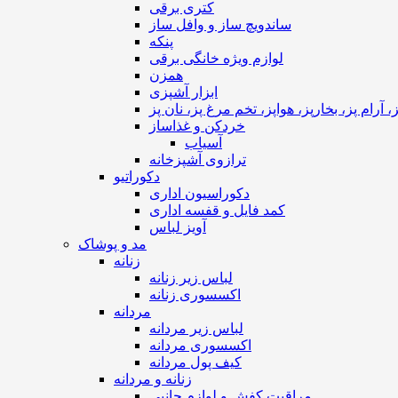
کتری برقی
ساندویچ ساز و وافل ساز
پنکه
لوازم ویژه خانگی برقی
همزن
ابزار آشپزی
، آرام پز، بخارپز، هواپز، تخم مرغ پز، نان پز
خردکن و غذاساز
آسیاب
ترازوی آشپزخانه
دکوراتیو
دکوراسیون اداری
کمد فایل و قفسه اداری
آویز لباس
مد و پوشاک
زنانه
لباس زیر زنانه
اکسسوری زنانه
مردانه
لباس زیر مردانه
اکسسوری مردانه
کیف پول مردانه
زنانه و مردانه
مراقبت کفش و لوازم جانبی