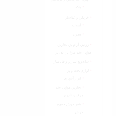
پنکه
خردکن و غذاساز
آسیاب
همزن
زودپز، آرام پز، بخارپز،
هواپز، تخم مرغ پز، نان پز
ساندویچ ساز و وافل ساز
لوازم پخت و پز
ابزار آشپزی
بخارپز، هواپز، تخم
مرغ پز، نان پز
شیر جوش - قهوه
جوش