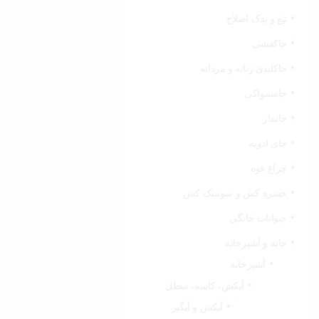
تیغ و یدک اصلاح
جاکفشی
جاکلیدی زنانه و مردانه
جامسواکی
جانماز
جای ادویه
چراغ قوه
حشره کش و سوسک کش
حیوانات خانگی
خانه و آشپزخانه
آشپزخانه
آبکش، کاسه، سطل
آبکش و آبگیر