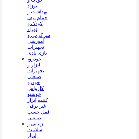
نوزاد
بهداشت و
حمام
لیف
کودک و
نوزاد
سرگرمی و
آموزشی
تجهیزات
بازی بادی
خودرو،
ابزار و
تجهیزات
صنعتی
خودرو
کارواش
خوشبو
کننده
ابزار
غیر برقی
قفل
چسب
صنعتی
زیبایی و
سلامت
ابزار