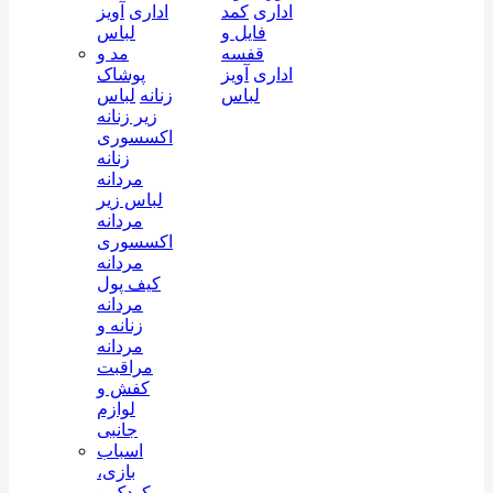
اداری
کمد
اداری
آویز
فایل و
لباس
قفسه
مد و
اداری
آویز
پوشاک
لباس
زنانه
لباس
زیر زنانه
اکسسوری
زنانه
مردانه
لباس زیر
مردانه
اکسسوری
مردانه
کیف پول
مردانه
زنانه و
مردانه
مراقبت
کفش و
لوازم
جانبی
اسباب
بازی،
کودک و