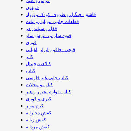
فرش و گلیم
فرغون
قاشق، چنگال و ظروف کودک و نوزاد
قطعات جانبی موبایل و تبلت
قفل و سیلندر در
قهوه ساز و دمنوش ساز
قوری
قیچی‌، چاقو و ابزار باغبانی
کاتر
کالای دیجیتال
کتاب
کتاب چاپی غیر فارسی
کتاب و مجلات
کتاب، لوازم تحریر و هنر
کتری و قوری
کرم موبر
کفش دخترانه
کفش زنانه
کفش مردانه