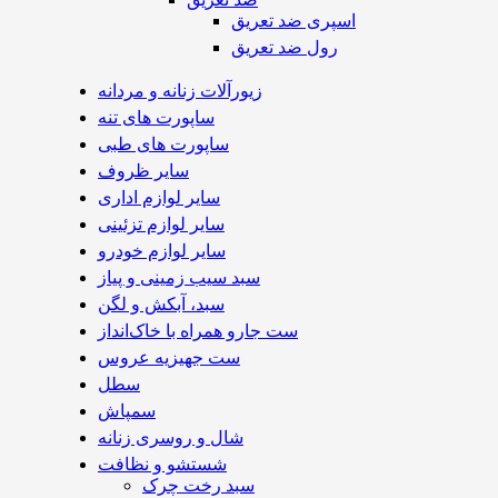
اسپری ضد تعریق
رول ضد تعریق
زیورآلات زنانه و مردانه
ساپورت های تنه
ساپورت های طبی
سایر ظروف
سایر لوازم اداری
سایر لوازم تزئینی
سایر لوازم خودرو
سبد سیب زمینی و پیاز
سبد، آبکش و لگن
ست جارو همراه با خاک‌انداز
ست جهیزیه عروس
سطل
سمپاش
شال و روسری زنانه
شستشو و نظافت
سبد رخت چرک