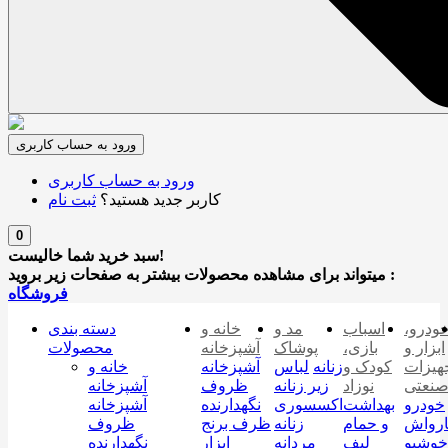
ورود به حساب کاربری
ورود به حساب کاربری
کاربر جدید هستید؟
ثبت نام
0
سبد خرید شما خالیست!
میتواند برای مشاهده محصولات بیشتر به صفحات زیر بروید :
فروشگاه
ودرو،
اسباب
مد و
خانه و
دسته بندی
ابزار و
بازی،
پوشاک
آشپزخانه
محصولات
هیزات
کودک و
زنانه
لباس
آشپزخانه
خانه و
نعتی
نوزاد
زیر زنانه
ظروف
آشپزخانه
خودرو
بهداشت
اکسسوری
نگهدارنده
آشپزخانه
رواش
و حمام
زنانه
ظرف برنج
ظروف
خوشبو
لیف
مردانه
ابزار
نگهدارنده