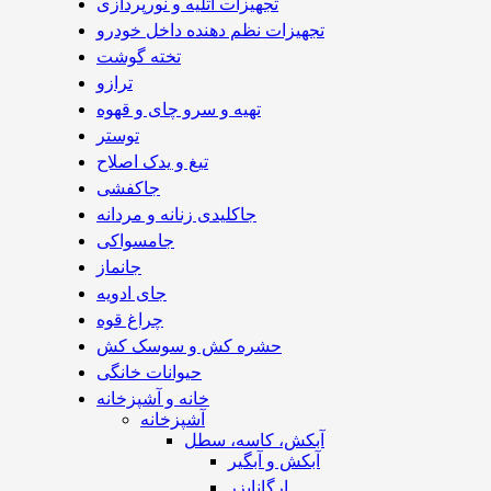
تجهیزات آتلیه و نورپردازی
تجهیزات نظم دهنده داخل خودرو
تخته گوشت
ترازو
تهیه و سرو چای و قهوه
توستر
تیغ و یدک اصلاح
جاکفشی
جاکلیدی زنانه و مردانه
جامسواکی
جانماز
جای ادویه
چراغ قوه
حشره کش و سوسک کش
حیوانات خانگی
خانه و آشپزخانه
آشپزخانه
آبکش، کاسه، سطل
آبکش و آبگیر
ارگانایزر