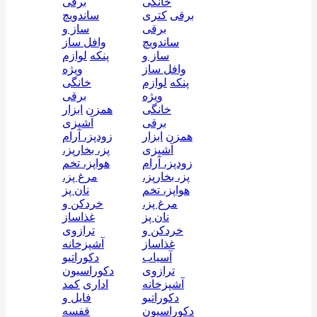
خانگی
برقی
برقی
کتری
ساندویچ
برقی
ساز و
ساندویچ
وافل ساز
ساز و
پنکه
لوازم
وافل ساز
ویژه
پنکه
لوازم
خانگی
ویژه
برقی
خانگی
همزن
ابزار
برقی
آشپزی
همزن
ابزار
زودپز، آرام
آشپزی
پز، بخارپز،
زودپز، آرام
هواپز، تخم
پز، بخارپز،
مرغ پز،
هواپز، تخم
نان پز
مرغ پز،
خردکن و
نان پز
غذاساز
خردکن و
ترازوی
غذاساز
آشپزخانه
آسیاب
دکوراتیو
ترازوی
دکوراسیون
آشپزخانه
اداری
کمد
دکوراتیو
فایل و
دکوراسیون
قفسه