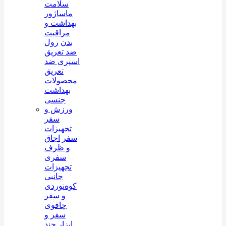
سلامت
ماساژور
بهداشت و
مراقبت
بدن
رول
ضد تعریق
اسپری ضد
تعریق
محصولات
بهداشت
جنسی
ورزش و
سفر
تجهیزات
سفر
اجاق
و ظرف
سفری
تجهیزات
جانبی
کوه‌نوردی
و سفر
چاقوی
سفر و
ابزار چند