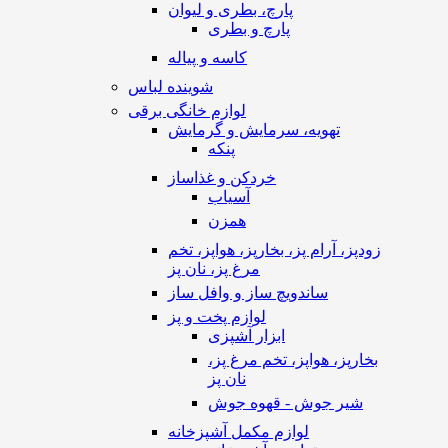
پارچ، بطری و لیوان
پارچ و بطری
کاسه و پیاله
شوینده لباس
لوازم خانگی برقی
تهویه، سرمایش و گرمایش
پنکه
خردکن و غذاساز
آسیاب
همزن
زودپز، آرام پز، بخارپز، هواپز، تخم
مرغ پز، نان پز
ساندویچ ساز و وافل ساز
لوازم پخت و پز
ابزار آشپزی
بخارپز، هواپز، تخم مرغ پز،
نان پز
شیر جوش - قهوه جوش
لوازم مکمل آشپزخانه