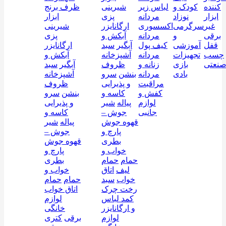
کننده
کودک و
لباس زیر
شیرینی
ظرف برنج
ابزار
نوزاد
مردانه
پزی
ابزار
غیر
سرگرمی
اکسسوری
ارگانایزر
شیرینی
برقی
و
مردانه
آبکش و
پزی
قفل
آموزشی
کیف پول
آبگیر
سبد
ارگانایزر
چسب
تجهیزات
مردانه
آشپزخانه
آبکش و
نعتی
بازی
زنانه و
ظروف
آبگیر
سبد
بادی
مردانه
بنشن
سرو
آشپزخانه
مراقبت
و پذیرایی
ظروف
کفش و
کاسه و
بنشن
سرو
لوازم
پیاله
شیر
و پذیرایی
جانبی
جوش –
کاسه و
قهوه جوش
پیاله
شیر
پارچ و
جوش –
بطری
قهوه جوش
خواب و
پارچ و
حمام
حمام
بطری
لیف
اتاق
خواب و
خواب
سبد
حمام
حمام
رخت چرک
اتاق خواب
کمد لباس
لوازم
و ارگانایزر
خانگی
لوازم
برقی
کتری