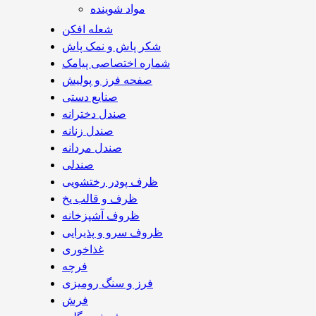
مواد شوینده
شعله افکن
شکر پاش و نمک پاش
شماره اختصاصی پیامک
صفحه فرز و پولیش
صنایع دستی
صندل دخترانه
صندل زنانه
صندل مردانه
صندلی
ظرف پودر رختشویی
ظرف و قالب یخ
ظروف آشپزخانه
ظروف سرو و پذیرایی
غذاخوری
فرچه
فرز و سنگ رومیزی
فرش