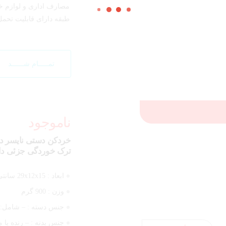
مصارف اداری و لوازم خا
طبقه دارای قابلیت تحمل 20 کیلوگ
ابعاد :
192x60x30 سانتی‌متر
وزن :
3.5 کیلوگرم
تمـــــام شــــــد
رنگ :
مشکی
ناموجود
ترک خوردگی جزئی دا
ابعاد :
29x12x15 سانتی‌متر
وزن :
900 گرم
جنس دسته :
– شامل:
جنس بدنه :
– رنده با 