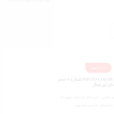
طلق ظرف ترک خوردگی جزئی دارد
40 %
تخفیف
کیت رنگ مو فيتو مدل PHYTO COLOR شماره 4 حجم
ق عکس – اورجینال فرانسه, قهوه ای
 مخصوص, شامپو مخصوص