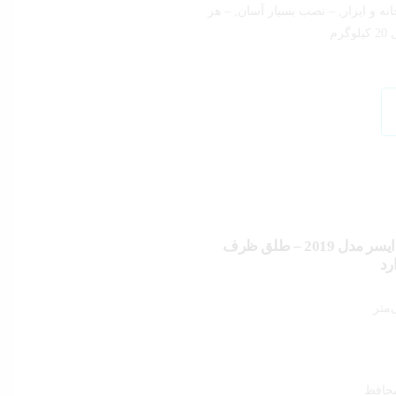
نه و ابزار, – نصب بسیار آسان, – هر
رم
خردکن دستی نایسر دایسر مدل 2019 – طلق ظرف
رد
محافظ