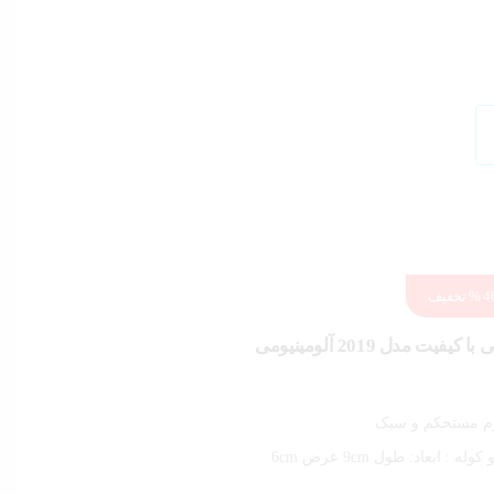
40
تخفیف
جاکارتی فلزی و خشابی با کیفیت مدل 2019 آلومینیومی
وم مستحکم و سبک
 کوله :
ابعاد: طول 9cm عرض 6cm