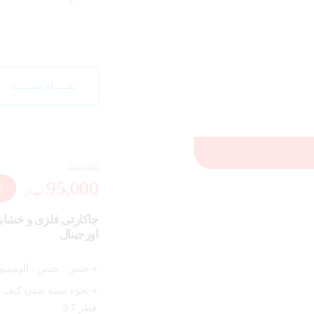
تمـــــام شــــــد
158,000
95,000
 %
تومان
اورجینال
جنس :
جنس : آلومینی
نحوه بسته شدن کیف و
قطر 0.7