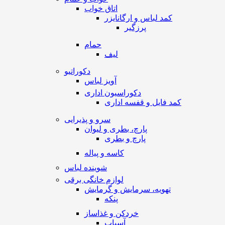
اتاق خواب
کمد لباس و ارگانایزر
پرزگیر
حمام
لیف
دکوراتیو
آویز لباس
دکوراسیون اداری
کمد فایل و قفسه اداری
سرو و پذیرایی
پارچ، بطری و لیوان
پارچ و بطری
کاسه و پیاله
شوینده لباس
لوازم خانگی برقی
تهویه، سرمایش و گرمایش
پنکه
خردکن و غذاساز
آسیاب