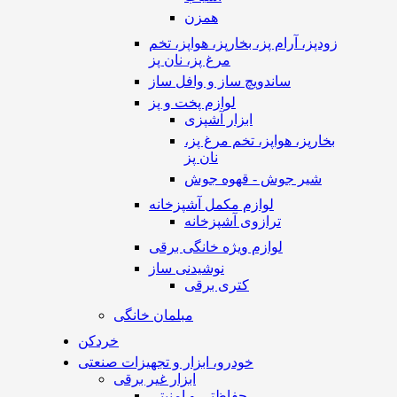
همزن
زودپز، آرام پز، بخارپز، هواپز، تخم
مرغ پز، نان پز
ساندویچ ساز و وافل ساز
لوازم پخت و پز
ابزار آشپزی
بخارپز، هواپز، تخم مرغ پز،
نان پز
شیر جوش - قهوه جوش
لوازم مکمل آشپزخانه
ترازوی آشپزخانه
لوازم ویژه خانگی برقی
نوشیدنی ساز
کتری برقی
مبلمان خانگی
خردکن
خودرو، ابزار و تجهیزات صنعتی
ابزار غیر برقی
حفاظتی و امنیتی