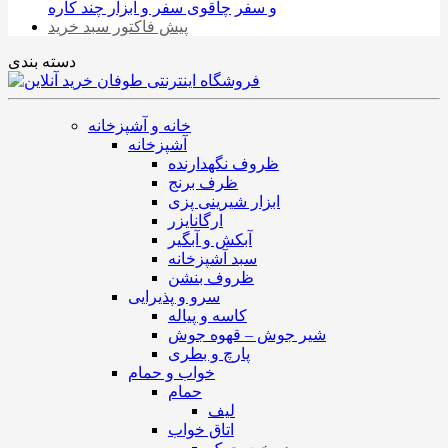
و سفر
چاقوی سفر و ابزار چند کاره
پیش فاکتور سبد خرید
دسته بندی
خانه و آشپزخانه
آشپزخانه
ظروف نگهدارنده
ظرف برنج
ابزار شیرینی پزی
ارگانایزر
آبکش و آبگیر
سبد آشپزخانه
ظروف بنشن
سرو و پذیرایی
کاسه و پیاله
شیر جوش – قهوه جوش
پارچ و بطری
خواب و حمام
حمام
لیف
اتاق خواب