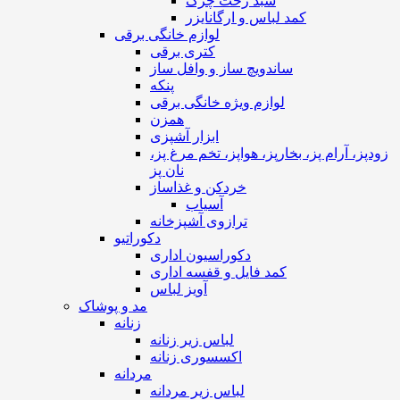
سبد رخت چرک
کمد لباس و ارگانایزر
لوازم خانگی برقی
کتری برقی
ساندویچ ساز و وافل ساز
پنکه
لوازم ویژه خانگی برقی
همزن
ابزار آشپزی
زودپز، آرام پز، بخارپز، هواپز، تخم مرغ پز،
نان پز
خردکن و غذاساز
آسیاب
ترازوی آشپزخانه
دکوراتیو
دکوراسیون اداری
کمد فایل و قفسه اداری
آویز لباس
مد و پوشاک
زنانه
لباس زیر زنانه
اکسسوری زنانه
مردانه
لباس زیر مردانه