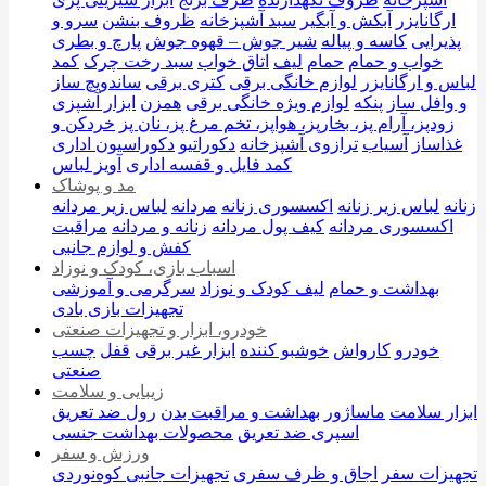
ارگانایزر
آبکش و آبگیر
سبد آشپزخانه
ظروف بنشن
سرو و
پذیرایی
کاسه و پیاله
شیر جوش – قهوه جوش
پارچ و بطری
خواب و حمام
حمام
لیف
اتاق خواب
سبد رخت چرک
کمد
لباس و ارگانایزر
لوازم خانگی برقی
کتری برقی
ساندویچ ساز
و وافل ساز
پنکه
لوازم ویژه خانگی برقی
همزن
ابزار آشپزی
زودپز، آرام پز، بخارپز، هواپز، تخم مرغ پز، نان پز
خردکن و
غذاساز
آسیاب
ترازوی آشپزخانه
دکوراتیو
دکوراسیون اداری
کمد فایل و قفسه اداری
آویز لباس
مد و پوشاک
زنانه
لباس زیر زنانه
اکسسوری زنانه
مردانه
لباس زیر مردانه
اکسسوری مردانه
کیف پول مردانه
زنانه و مردانه
مراقبت
کفش و لوازم جانبی
اسباب بازی، کودک و نوزاد
بهداشت و حمام
لیف کودک و نوزاد
سرگرمی و آموزشی
تجهیزات بازی بادی
خودرو، ابزار و تجهیزات صنعتی
خودرو
کارواش
خوشبو کننده
ابزار غیر برقی
قفل
چسب
صنعتی
زیبایی و سلامت
ابزار سلامت
ماساژور
بهداشت و مراقبت بدن
رول ضد تعریق
اسپری ضد تعریق
محصولات بهداشت جنسی
ورزش و سفر
تجهیزات سفر
اجاق و ظرف سفری
تجهیزات جانبی کوه‌نوردی