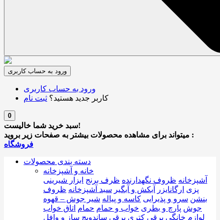
ورود به حساب کاربری
ورود به حساب کاربری
کاربر جدید هستید؟
ثبت نام
0
سبد خرید شما خالیست!
میتواند برای مشاهده محصولات بیشتر به صفحات زیر بروید :
فروشگاه
دسته بندی محصولات
خانه و آشپزخانه
آشپزخانه
ظروف نگهدارنده
ظرف برنج
ابزار شیرینی
پزی
ارگانایزر
آبکش و آبگیر
سبد آشپزخانه
ظروف
بنشن
سرو و پذیرایی
کاسه و پیاله
شیر جوش – قهوه
جوش
پارچ و بطری
خواب و حمام
حمام
اتاق خواب
لوازم خانگی برقی
کتری برقی
ساندویچ ساز و وافل