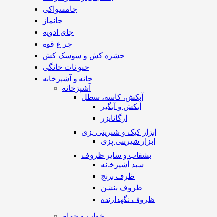
جامسواکی
جانماز
جای ادویه
چراغ قوه
حشره کش و سوسک کش
حیوانات خانگی
خانه و آشپزخانه
آشپزخانه
آبکش، کاسه، سطل
آبکش و آبگیر
ارگانایزر
ابزار کیک و شیرینی پزی
ابزار شیرینی پزی
بشقاب و سایر ظروف
سبد آشپزخانه
ظرف برنج
ظروف بنشن
ظروف نگهدارنده
خواب و حمام