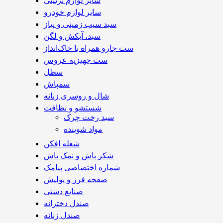
سایر لوازم تزئینی
سایر لوازم خودرو
سبد سیب زمینی و پیاز
سبد، آبکش و لگن
ست جارو همراه با خاک‌انداز
ست جهیزیه عروس
سطل
سمپاش
شال و روسری زنانه
شستشو و نظافت
سبد رخت چرک
مواد شوینده
شعله افکن
شکر پاش و نمک پاش
شماره اختصاصی پیامک
صفحه فرز و پولیش
صنایع دستی
صندل دخترانه
صندل زنانه