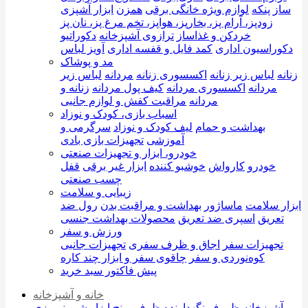
ساز
پنکه
لوازم ویژه خانگی برقی
همزن
ابزار آشپزی
زودپز، آرام پز، بخارپز، هواپز، تخم مرغ پز، نان پز
خردکن و غذاساز
ترازوی آشپزخانه
دکوراتیو
دکوراسیون اداری
کمد فایل و قفسه اداری
آویز لباس
مد و پوشاک
زنانه
لباس زیر زنانه
اکسسوری زنانه
مردانه
لباس زیر
مردانه
اکسسوری مردانه
کیف پول مردانه
زنانه و
مردانه
مراقبت کفش و لوازم جانبی
اسباب بازی، کودک و نوزاد
بهداشت و حمام
لیف کودک و نوزاد
سرگرمی و
آموزشی
تجهیزات بازی بادی
خودرو، ابزار و تجهیزات صنعتی
خودرو
کارواش
خوشبو کننده
ابزار غیر برقی
قفل
چسب صنعتی
زیبایی و سلامت
ابزار سلامت
ماساژور
بهداشت و مراقبت بدن
رول ضد
تعریق
اسپری ضد تعریق
محصولات بهداشت جنسی
ورزش و سفر
تجهیزات سفر
اجاق و ظرف سفری
تجهیزات جانبی
کوه‌نوردی و سفر
چاقوی سفر و ابزار چند کاره
پیش فاکتور سبد خرید
خانه و آشپزخانه
آشپزخانه
ظروف نگهدارنده
ظرف برنج
ابزار شیرینی پزی