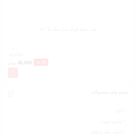
لیف حمام کودک مدل سگ کد el-1
0
68,000
قیمت
قیم
48,000
29 %
تومان
فعلی:
اصل
48,000 تومان.
بود.
دسته های محصولات
آچار
آرایش صورت
آسیاب نمک و فلفل