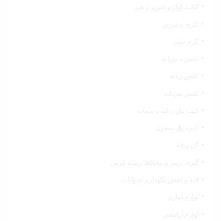
کتاب، لوازم تحریر و هنر
کتری و قوری
کرم موبر
کفش دخترانه
کفش زنانه
کفش مردانه
کیف پول زنانه و مردانه
کیف پول سفری
گن زنانه
گیره، ترمز و محافظ ریشه فرش
لانه و قفس نگهداری حیوانات
لوازم آبیاری
لوازم آرایشی