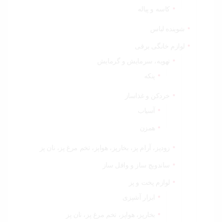
کاسه و پیاله
شوینده لباس
لوازم خانگی برقی
تهویه، سرمایش و گرمایش
پنکه
خردکن و غذاساز
آسیاب
همزن
زودپز، آرام پز، بخارپز، هواپز، تخم مرغ پز، نان پز
ساندویچ ساز و وافل ساز
لوازم پخت و پز
ابزار آشپزی
بخارپز، هواپز، تخم مرغ پز، نان پز