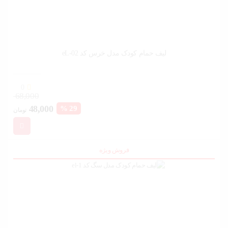
لیف حمام کودک مدل خرس کد eL-02
0
68,000
قیمت
قیم
48,000
29 %
تومان
فعلی:
اصل
48,000 تومان.
بود.
فروش ویژه