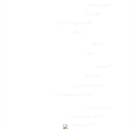
خواب و حمام
اتاق خواب
کمد لباس و ارگانایزر
پرزگیر
حمام
لیف
دکوراتیو
آویز لباس
دکوراسیون اداری
کمد فایل و قفسه اداری
سرو و پذیرایی
پارچ، بطری و لیوان
پارچ و بطری