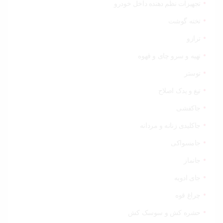
تجهیزات نظم دهنده داخل خودرو
تخته گوشت
ترازو
تهیه و سرو چای و قهوه
توستر
تیغ و یدک اصلاح
جاکفشی
جاکلیدی زنانه و مردانه
جامسواکی
جانماز
جای ادویه
چراغ قوه
حشره کش و سوسک کش