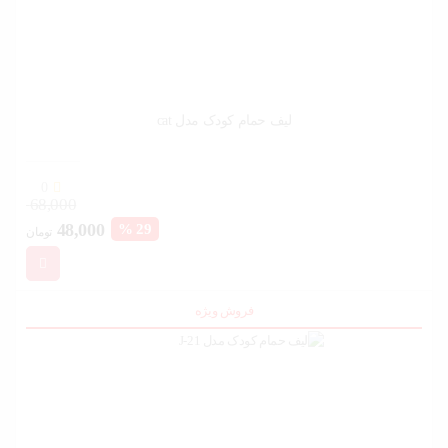
لیف حمام کودک مدل cat
0
68,000
قیمت
قیم
48,000
29 %
تومان
فعلی:
اصل
48,000 تومان.
بود.
فروش ویژه