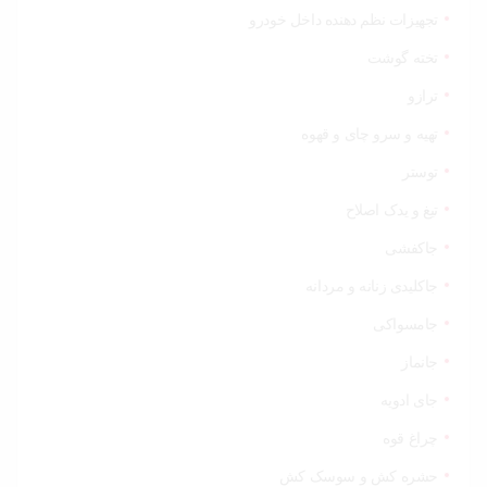
تجهیزات نظم دهنده داخل خودرو
تخته گوشت
ترازو
تهیه و سرو چای و قهوه
توستر
تیغ و یدک اصلاح
جاکفشی
جاکلیدی زنانه و مردانه
جامسواکی
جانماز
جای ادویه
چراغ قوه
حشره کش و سوسک کش