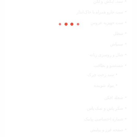
سبد، آبکش و لگن
ست جارو همراه با خاک‌انداز
ست جهیزیه عروس
سطل
سمپاش
شال و روسری زنانه
شستشو و نظافت
سبد رخت چرک
مواد شوینده
شعله افکن
شکر پاش و نمک پاش
شماره اختصاصی پیامک
صفحه فرز و پولیش