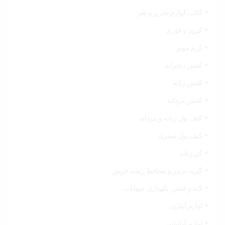
کتاب، لوازم تحریر و هنر
کتری و قوری
کرم موبر
کفش دخترانه
کفش زنانه
کفش مردانه
کیف پول زنانه و مردانه
کیف پول سفری
گن زنانه
گیره، ترمز و محافظ ریشه فرش
لانه و قفس نگهداری حیوانات
لوازم آبیاری
لوازم آرایشی