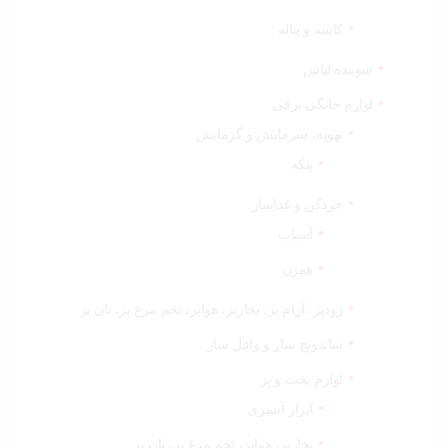
کاسه و پیاله
شوینده لباس
لوازم خانگی برقی
تهویه، سرمایش و گرمایش
پنکه
خردکن و غذاساز
آسیاب
همزن
زودپز، آرام پز، بخارپز، هواپز، تخم مرغ پز، نان پز
ساندویچ ساز و وافل ساز
لوازم پخت و پز
ابزار آشپزی
بخارپز، هواپز، تخم مرغ پز، نان پز