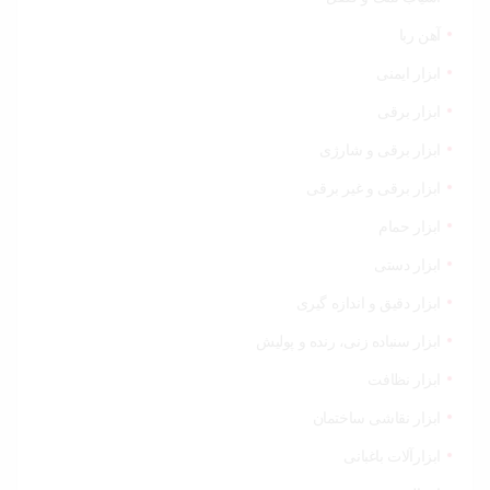
خودرو،
ابزار و
تجهیزات
آهن ربا
صنعتی
ابزار ایمنی
زیبایی و
ابزار برقی
سلامت
ابزار برقی و شارژی
ورزش و
ابزار برقی و غیر برقی
سفر
ابزار حمام
پیش
ابزار دستی
فاکتور
سبد
ابزار دقیق و اندازه گیری
خرید
ابزار سنباده زنی، رنده و پولیش
ابزار نظافت
ابزار نقاشی ساختمان
ابزارآلات باغبانی