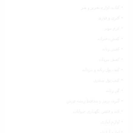
کتاب، لوازم تحریر و هنر
کتری و قوری
کرم موبر
کفش دخترانه
کفش زنانه
کفش مردانه
کیف پول زنانه و مردانه
کیف پول سفری
گن زنانه
گیره، ترمز و محافظ ریشه فرش
لانه و قفس نگهداری حیوانات
لوازم آبیاری
لوازم آرایشی