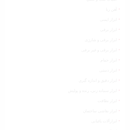
خودرو،
ابزار و
تجهیزات
آهن ربا
صنعتی
ابزار ایمنی
زیبایی و
ابزار برقی
سلامت
ابزار برقی و شارژی
ورزش و
ابزار برقی و غیر برقی
سفر
ابزار حمام
پیش
ابزار دستی
فاکتور
سبد
ابزار دقیق و اندازه گیری
خرید
ابزار سنباده زنی، رنده و پولیش
ابزار نظافت
ابزار نقاشی ساختمان
ابزارآلات باغبانی