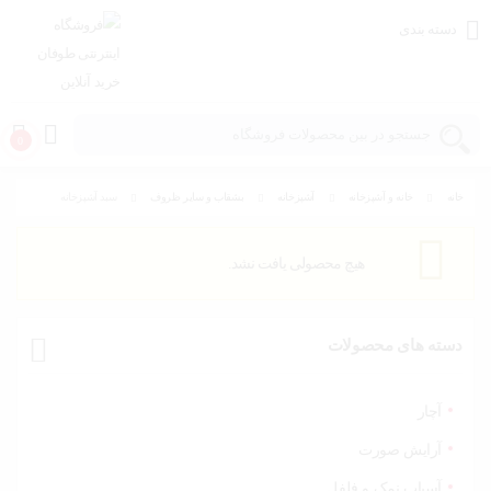
دسته بندی
0
خانه
خانه و آشپزخانه
آشپزخانه
بشقاب و سایر ظروف
سبد آشپزخانه
خانه و
آشپزخانه
هیچ محصولی یافت نشد.
مد و
پوشاک
دسته های محصولات
اسباب
بازی،
کودک و
آچار
نوزاد
آرایش صورت
آسیاب نمک و فلفل