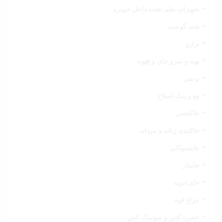
تجهیزات نظم دهنده داخل خودرو
تخته گوشت
ترازو
تهیه و سرو چای و قهوه
توستر
تیغ و یدک اصلاح
جاکفشی
جاکلیدی زنانه و مردانه
جامسواکی
جانماز
جای ادویه
چراغ قوه
حشره کش و سوسک کش