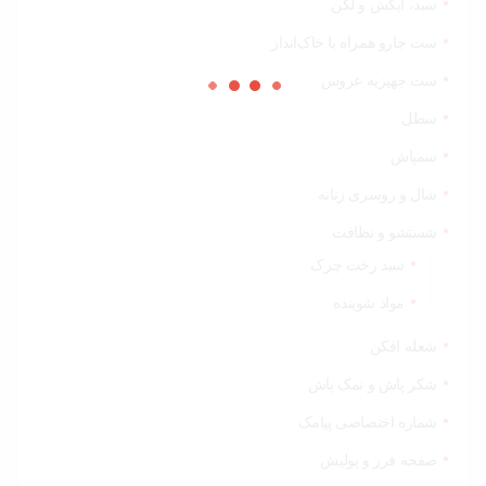
سبد، آبکش و لگن
ست جارو همراه با خاک‌انداز
ست جهیزیه عروس
سطل
سمپاش
شال و روسری زنانه
شستشو و نظافت
سبد رخت چرک
مواد شوینده
شعله افکن
شکر پاش و نمک پاش
شماره اختصاصی پیامک
صفحه فرز و پولیش