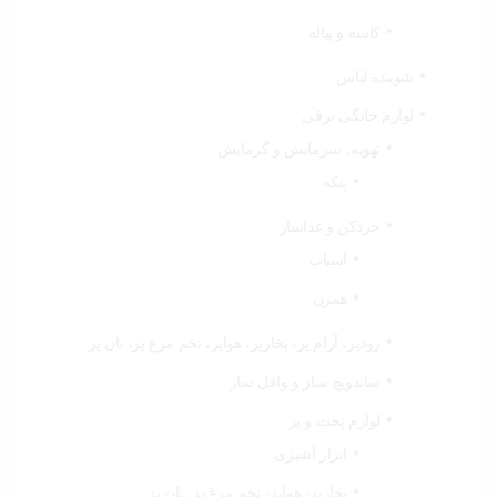
کاسه و پیاله
شوینده لباس
لوازم خانگی برقی
تهویه، سرمایش و گرمایش
پنکه
خردکن و غذاساز
آسیاب
همزن
زودپز، آرام پز، بخارپز، هواپز، تخم مرغ پز، نان پز
ساندویچ ساز و وافل ساز
لوازم پخت و پز
ابزار آشپزی
بخارپز، هواپز، تخم مرغ پز، نان پز