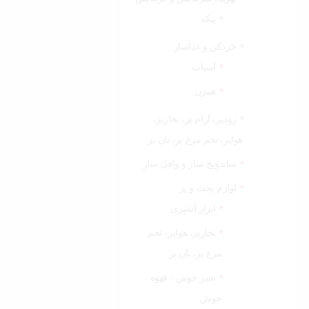
پنکه
خردکن و غذاساز
آسیاب
همزن
زودپز، آرام پز، بخارپز،
هواپز، تخم مرغ پز، نان پز
ساندویچ ساز و وافل ساز
لوازم پخت و پز
ابزار آشپزی
بخارپز، هواپز، تخم
مرغ پز، نان پز
شیر جوش - قهوه
جوش