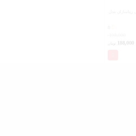
زیباسازان مدل
0
198,000
قیمت
188,000
تومان
اصلی:
ان.
198,000 تومان
بود.