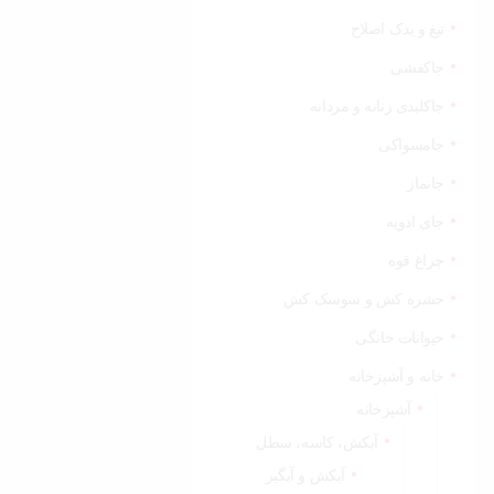
تیغ و یدک اصلاح
جاکفشی
جاکلیدی زنانه و مردانه
جامسواکی
جانماز
جای ادویه
چراغ قوه
حشره کش و سوسک کش
حیوانات خانگی
خانه و آشپزخانه
آشپزخانه
آبکش، کاسه، سطل
آبکش و آبگیر