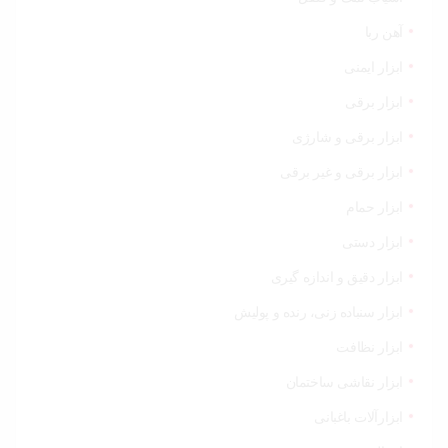
خودرو،
ابزار و
تجهیزات
آهن ربا
صنعتی
ابزار ایمنی
زیبایی و
ابزار برقی
سلامت
ابزار برقی و شارژی
ورزش و
ابزار برقی و غیر برقی
سفر
ابزار حمام
پیش
ابزار دستی
فاکتور
سبد
ابزار دقیق و اندازه گیری
خرید
ابزار سنباده زنی، رنده و پولیش
ابزار نظافت
ابزار نقاشی ساختمان
ابزارآلات باغبانی