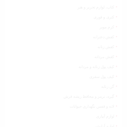
کتاب، لوازم تحریر و هنر
کتری و قوری
کرم موبر
کفش دخترانه
کفش زنانه
کفش مردانه
کیف پول زنانه و مردانه
کیف پول سفری
گن زنانه
گیره، ترمز و محافظ ریشه فرش
لانه و قفس نگهداری حیوانات
لوازم آبیاری
لوازم آرایشی