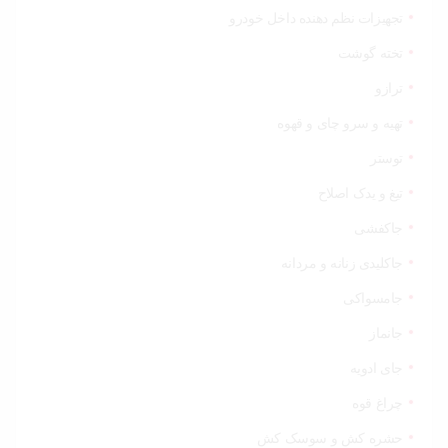
تجهیزات نظم دهنده داخل خودرو
تخته گوشت
ترازو
تهیه و سرو چای و قهوه
توستر
تیغ و یدک اصلاح
جاکفشی
جاکلیدی زنانه و مردانه
جامسواکی
جانماز
جای ادویه
چراغ قوه
حشره کش و سوسک کش