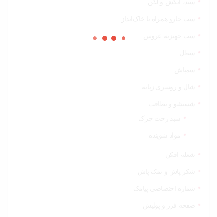
سبد، آبکش و لگن
ست جارو همراه با خاک‌انداز
ست جهیزیه عروس
سطل
سمپاش
شال و روسری زنانه
شستشو و نظافت
سبد رخت چرک
مواد شوینده
شعله افکن
شکر پاش و نمک پاش
شماره اختصاصی پیامک
صفحه فرز و پولیش