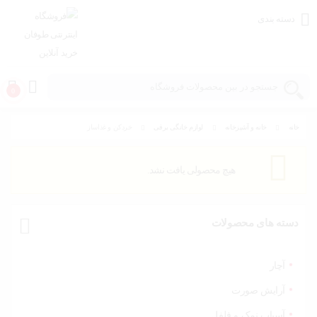
دسته بندی
0
خانه
خانه و آشپزخانه
لوازم خانگی برقی
خردکن و غذاساز
خانه و
آشپزخانه
هیچ محصولی یافت نشد.
مد و
پوشاک
دسته های محصولات
اسباب
بازی،
کودک و
آچار
نوزاد
آرایش صورت
آسیاب نمک و فلفل