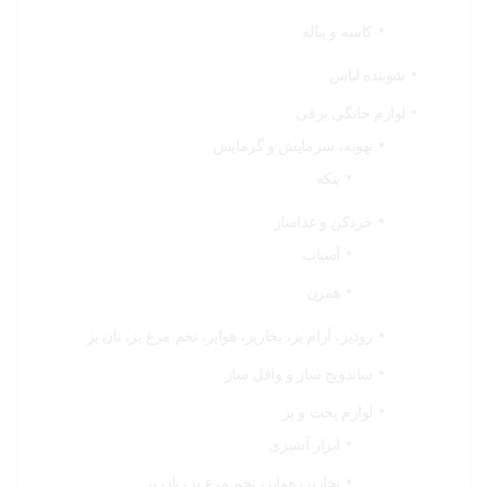
کاسه و پیاله
شوینده لباس
لوازم خانگی برقی
تهویه، سرمایش و گرمایش
پنکه
خردکن و غذاساز
آسیاب
همزن
زودپز، آرام پز، بخارپز، هواپز، تخم مرغ پز، نان پز
ساندویچ ساز و وافل ساز
لوازم پخت و پز
ابزار آشپزی
بخارپز، هواپز، تخم مرغ پز، نان پز