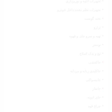
تجهیزات آتلیه و نورپردازی
تجهیزات نظم دهنده داخل خودرو
تخته گوشت
ترازو
تهیه و سرو چای و قهوه
توستر
تیغ و یدک اصلاح
جاکفشی
جاکلیدی زنانه و مردانه
جامسواکی
جانماز
جای ادویه
چراغ قوه