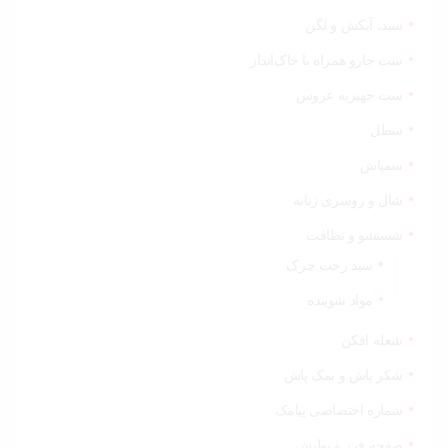
سبد، آبکش و لگن
ست جارو همراه با خاک‌انداز
ست جهیزیه عروس
سطل
سمپاش
شال و روسری زنانه
شستشو و نظافت
سبد رخت چرک
مواد شوینده
شعله افکن
شکر پاش و نمک پاش
شماره اختصاصی پیامک
صفحه فرز و پولیش