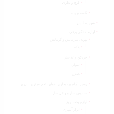
پارچ و بطری
کاسه و پیاله
شوینده لباس
لوازم خانگی برقی
تهویه، سرمایش و گرمایش
پنکه
خردکن و غذاساز
آسیاب
همزن
زودپز، آرام پز، بخارپز، هواپز، تخم مرغ پز، نان پز
ساندویچ ساز و وافل ساز
لوازم پخت و پز
ابزار آشپزی