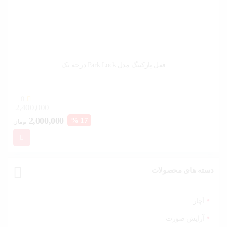
قفل پارکینگ مدل Park Lock درجه یک
0
2,400,000
قیمت
قیم
2,000,000
17 %
تومان
فعلی:
اصل
2,000,000 تومان.
بود.
دسته های محصولات
آچار
آرایش صورت