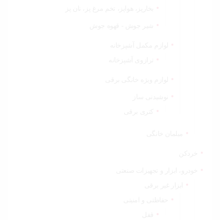
بخارپز، هواپز، تخم مرغ پز، نان پز
شیر جوش - قهوه جوش
لوازم مکمل آشپزخانه
ترازوی آشپزخانه
لوازم ویژه خانگی برقی
نوشیدنی ساز
کتری برقی
مبلمان خانگی
خردکن
خودرو، ابزار و تجهیزات صنعتی
ابزار غیر برقی
حفاظتی و امنیتی
قفل