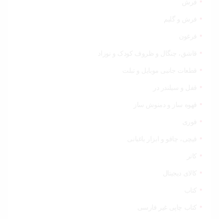
فرش
فرش و گلیم
فرغون
قاشق، چنگال و ظروف کودک و نوزاد
قطعات جانبی موبایل و تبلت
قفل و سیلندر در
قهوه ساز و دمنوش ساز
قوری
قیچی‌، چاقو و ابزار باغبانی
کاتر
کالای دیجیتال
کتاب
کتاب چاپی غیر فارسی