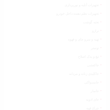
تجهیزات آتلیه و نورپردازی
تجهیزات نظم دهنده داخل خودرو
تخته گوشت
ترازو
تهیه و سرو چای و قهوه
توستر
تیغ و یدک اصلاح
جاکفشی
جاکلیدی زنانه و مردانه
جامسواکی
جانماز
جای ادویه
چراغ قوه