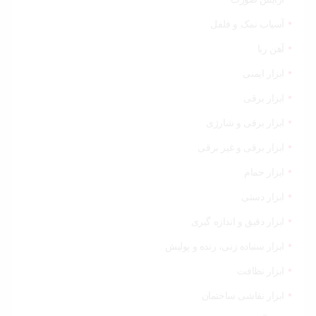
خودرو،
ابزار و
تجهیزات
آسیاب نمک و فلفل
صنعتی
آهن ربا
زیبایی و
ابزار ایمنی
سلامت
ابزار برقی
ورزش و
ابزار برقی و شارژی
سفر
ابزار برقی و غیر برقی
پیش
ابزار حمام
فاکتور
سبد
ابزار دستی
خرید
ابزار دقیق و اندازه گیری
ابزار سنباده زنی، رنده و پولیش
ابزار نظافت
ابزار نقاشی ساختمان