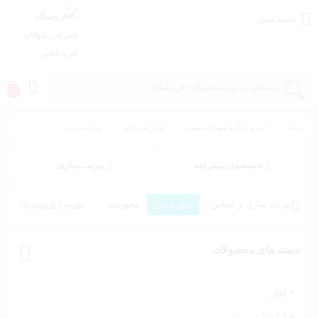
دسته بندی
0
خانه
خودرو، ابزار و تجهیزات صنعتی
ابزار غیر برقی
لوازم مصرفی
خانه و
آشپزخانه
جستجوی پیشرفته
مرتب سازی
مد و
مرتب سازی بر اساس :
پیش فرض
محبوبیت
Showing all 2 results
پوشاک
میانگین رتبه
جدیدترین
هزینه: کم به زیاد
هزینه: زیاد به کم
اسباب
دسته های محصولات
بازی،
کودک و
نوزاد
آچار
آرایش صورت