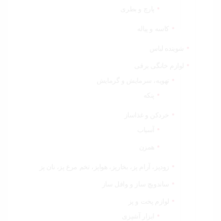
پارچ و بطری
کاسه و پیاله
شوینده لباس
لوازم خانگی برقی
تهویه، سرمایش و گرمایش
پنکه
خردکن و غذاساز
آسیاب
همزن
زودپز، آرام پز، بخارپز، هواپز، تخم مرغ پز، نان پز
ساندویچ ساز و وافل ساز
لوازم پخت و پز
ابزار آشپزی