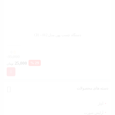
خودرو،
ابزار و
تجهیزات
صنعتی
زیبایی و
سلامت
دستگاه چسب پهن مدل CH – 012
ورزش و
سفر
0
35,000
پیش
قیمت
قیم
25,000
29 %
تومان
فاکتور
سبد
فعلی:
اصل
خرید
25,000 تومان.
بود.
دسته های محصولات
آچار
آرایش صورت