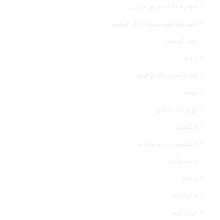
تجهیزات آتلیه و نورپردازی
تجهیزات نظم دهنده داخل خودرو
تخته گوشت
ترازو
تهیه و سرو چای و قهوه
توستر
تیغ و یدک اصلاح
جاکفشی
جاکلیدی زنانه و مردانه
جامسواکی
جانماز
جای ادویه
چراغ قوه