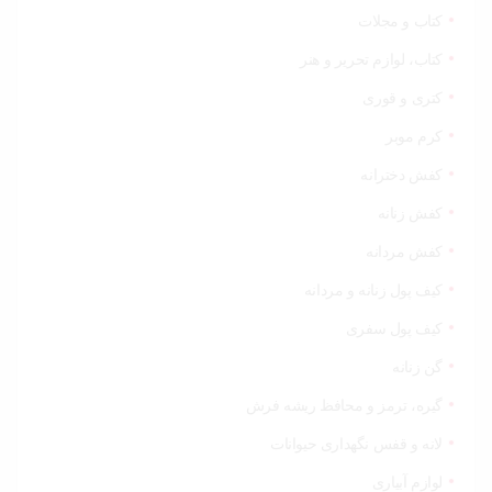
کتاب و مجلات
کتاب، لوازم تحریر و هنر
کتری و قوری
کرم موبر
کفش دخترانه
کفش زنانه
کفش مردانه
کیف پول زنانه و مردانه
کیف پول سفری
گن زنانه
گیره، ترمز و محافظ ریشه فرش
لانه و قفس نگهداری حیوانات
لوازم آبیاری