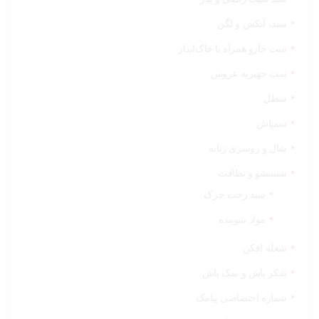
سبد، آبکش و لگن
ست جارو همراه با خاک‌انداز
ست جهیزیه عروس
سطل
سمپاش
شال و روسری زنانه
شستشو و نظافت
سبد رخت چرک
مواد شوینده
شعله افکن
شکر پاش و نمک پاش
شماره اختصاصی پیامک