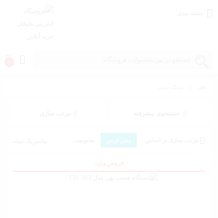
دسته بندی
0
خانه
دستگاه چسب
خانه و
آشپزخانه
جستجوی پیشرفته
مرتب سازی
مد و
مرتب سازی بر اساس :
پیش فرض
محبوبیت
نمایش یک نتیجه
پوشاک
میانگین رتبه
جدیدترین
هزینه: کم به زیاد
هزینه: زیاد به کم
فروش ویژه
اسباب
بازی،
کودک و
نوزاد