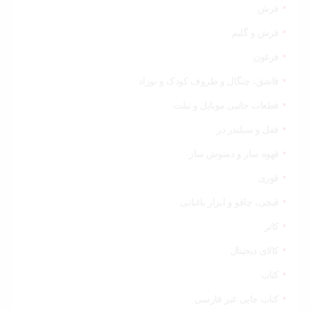
فرش
فرش و گلیم
فرغون
قاشق، چنگال و ظروف کودک و نوزاد
قطعات جانبی موبایل و تبلت
قفل و سیلندر در
قهوه ساز و دمنوش ساز
قوری
قیچی‌، چاقو و ابزار باغبانی
کاتر
کالای دیجیتال
کتاب
کتاب چاپی غیر فارسی