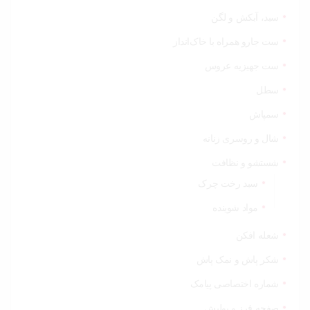
سبد، آبکش و لگن
ست جارو همراه با خاک‌انداز
ست جهیزیه عروس
سطل
سمپاش
شال و روسری زنانه
شستشو و نظافت
سبد رخت چرک
مواد شوینده
شعله افکن
شکر پاش و نمک پاش
شماره اختصاصی پیامک
صفحه فرز و پولیش