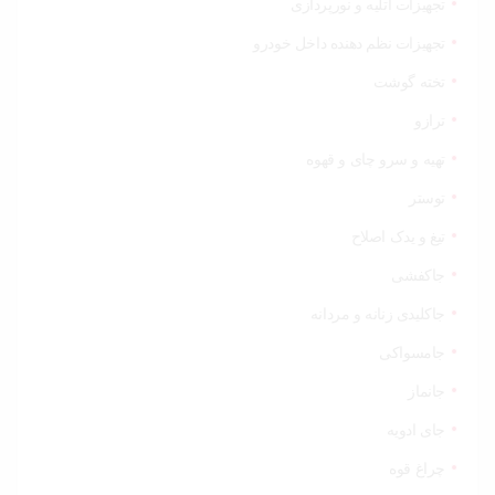
تجهیزات آتلیه و نورپردازی
تجهیزات نظم دهنده داخل خودرو
تخته گوشت
ترازو
تهیه و سرو چای و قهوه
توستر
تیغ و یدک اصلاح
جاکفشی
جاکلیدی زنانه و مردانه
جامسواکی
جانماز
جای ادویه
چراغ قوه