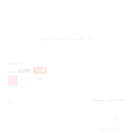
پودر بوگیر بدن ناک مدل 002 وزن
0
48,000
قیمت
قیم
18,000
63 %
تومان
فعلی:
اصل
18,000 تومان.
بود.
دسته های محصولات
آچار
آرایش صورت