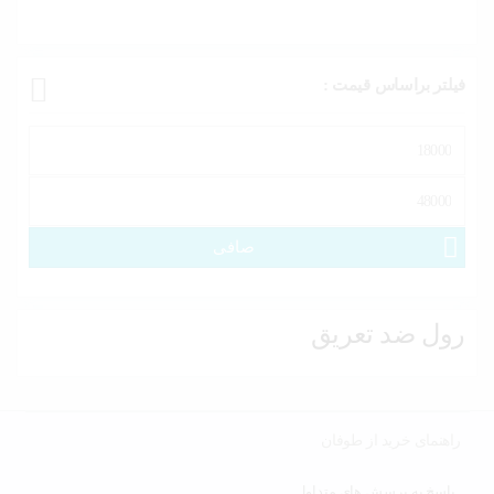
فیلتر براساس قیمت :
حداقل
قیمت
حداكثر
قيمت
صافی
رول ضد تعریق
راهنمای خرید از طوفان
پاسخ به پرسش های متداول