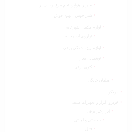
بخارپز، هواپز، تخم مرغ پز، نان پز
شیر جوش - قهوه جوش
لوازم مکمل آشپزخانه
ترازوی آشپزخانه
لوازم ویژه خانگی برقی
نوشیدنی ساز
کتری برقی
مبلمان خانگی
خردکن
خودرو، ابزار و تجهیزات صنعتی
ابزار غیر برقی
حفاظتی و امنیتی
قفل