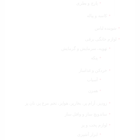
پارچ و بطری
کاسه و پیاله
شوینده لباس
لوازم خانگی برقی
تهویه، سرمایش و گرمایش
پنکه
خردکن و غذاساز
آسیاب
همزن
زودپز، آرام پز، بخارپز، هواپز، تخم مرغ پز، نان پز
ساندویچ ساز و وافل ساز
لوازم پخت و پز
ابزار آشپزی