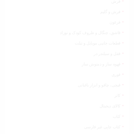
فرش
فرش و گلیم
فرغون
قاشق، چنگال و ظروف کودک و نوزاد
قطعات جانبی موبایل و تبلت
قفل و سیلندر در
قهوه ساز و دمنوش ساز
قوری
قیچی‌، چاقو و ابزار باغبانی
کاتر
کالای دیجیتال
کتاب
کتاب چاپی غیر فارسی