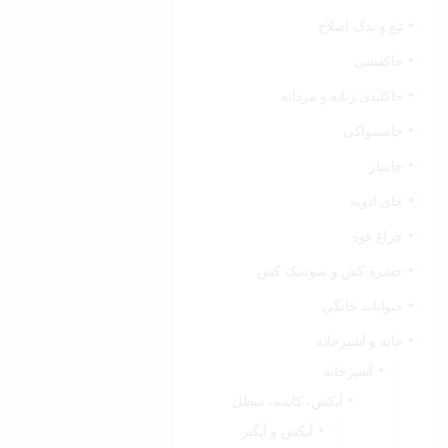
تیغ و یدک اصلاح
جاکفشی
جاکلیدی زنانه و مردانه
جامسواکی
جانماز
جای ادویه
چراغ قوه
حشره کش و سوسک کش
حیوانات خانگی
خانه و آشپزخانه
آشپزخانه
آبکش، کاسه، سطل
آبکش و آبگیر