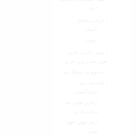
پنکه
خردکن و غذاساز
آسیاب
همزن
زودپز، آرام پز، بخارپز،
هواپز، تخم مرغ پز، نان پز
ساندویچ ساز و وافل ساز
لوازم پخت و پز
ابزار آشپزی
بخارپز، هواپز، تخم
مرغ پز، نان پز
شیر جوش - قهوه
جوش