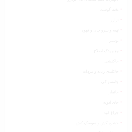
تخته گوشت
ترازو
تهیه و سرو چای و قهوه
توستر
تیغ و یدک اصلاح
جاکفشی
جاکلیدی زنانه و مردانه
جامسواکی
جانماز
جای ادویه
چراغ قوه
حشره کش و سوسک کش