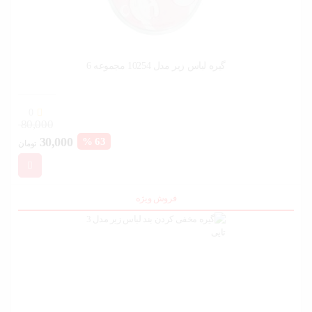
ورزش و
سفر
گیره لباس زیر مدل 10254 مجموعه 6
پیش
فاکتور
سبد
خرید
0
80,000
قیمت
قیم
30,000
63 %
تومان
فعلی:
اصل
30,000 تومان.
بود.
فروش ویژه