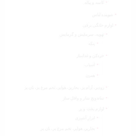
کاسه و پیاله
شوینده لباس
لوازم خانگی برقی
تهویه، سرمایش و گرمایش
پنکه
خردکن و غذاساز
آسیاب
همزن
زودپز، آرام پز، بخارپز، هواپز، تخم مرغ پز، نان پز
ساندویچ ساز و وافل ساز
لوازم پخت و پز
ابزار آشپزی
بخارپز، هواپز، تخم مرغ پز، نان پز