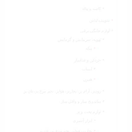
کاسه و پیاله
شوینده لباس
لوازم خانگی برقی
تهویه، سرمایش و گرمایش
پنکه
خردکن و غذاساز
آسیاب
همزن
زودپز، آرام پز، بخارپز، هواپز، تخم مرغ پز، نان پز
ساندویچ ساز و وافل ساز
لوازم پخت و پز
ابزار آشپزی
بخارپز، هواپز، تخم مرغ پز، نان پز