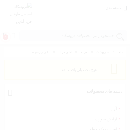
دسته بندی
0
خانه
مد و پوشاک
مردانه
لباس مردانه
لباس زیر مردانه
خانه و
آشپزخانه
هیچ محصولی یافت نشد.
مد و
پوشاک
دسته های محصولات
اسباب
بازی،
کودک و
آچار
نوزاد
آرایش صورت
آسیاب نمک و فلفل