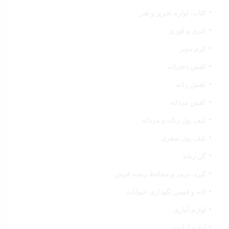
کتاب، لوازم تحریر و هنر
کتری و قوری
کرم موبر
کفش دخترانه
کفش زنانه
کفش مردانه
کیف پول زنانه و مردانه
کیف پول سفری
گن زنانه
گیره، ترمز و محافظ ریشه فرش
لانه و قفس نگهداری حیوانات
لوازم آبیاری
لوازم آرایشی