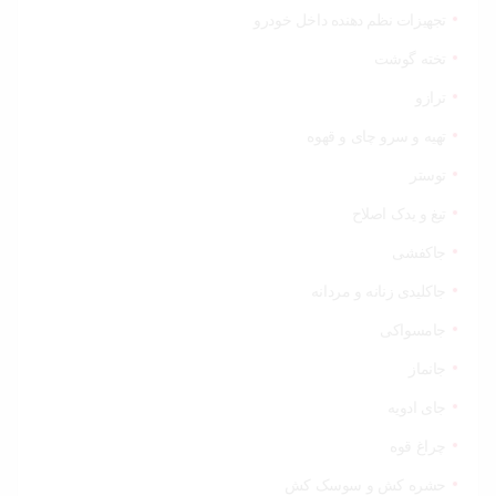
تجهیزات نظم دهنده داخل خودرو
تخته گوشت
ترازو
تهیه و سرو چای و قهوه
توستر
تیغ و یدک اصلاح
جاکفشی
جاکلیدی زنانه و مردانه
جامسواکی
جانماز
جای ادویه
چراغ قوه
حشره کش و سوسک کش