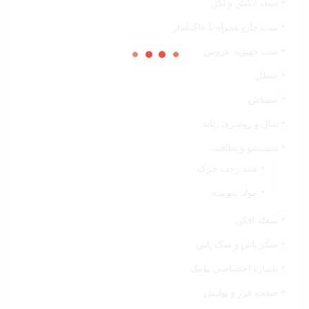
سبد، آبکش و لگن
ست جارو همراه با خاک‌انداز
ست جهیزیه عروس
سطل
سمپاش
شال و روسری زنانه
شستشو و نظافت
سبد رخت چرک
مواد شوینده
شعله افکن
شکر پاش و نمک پاش
شماره اختصاصی پیامک
صفحه فرز و پولیش