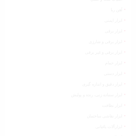
خودرو،
ابزار و
تجهیزات
آهن ربا
صنعتی
ابزار ایمنی
زیبایی و
ابزار برقی
سلامت
ابزار برقی و شارژی
ورزش و
ابزار برقی و غیر برقی
سفر
ابزار حمام
پیش
ابزار دستی
فاکتور
سبد
ابزار دقیق و اندازه گیری
خرید
ابزار سنباده زنی، رنده و پولیش
ابزار نظافت
ابزار نقاشی ساختمان
ابزارآلات باغبانی