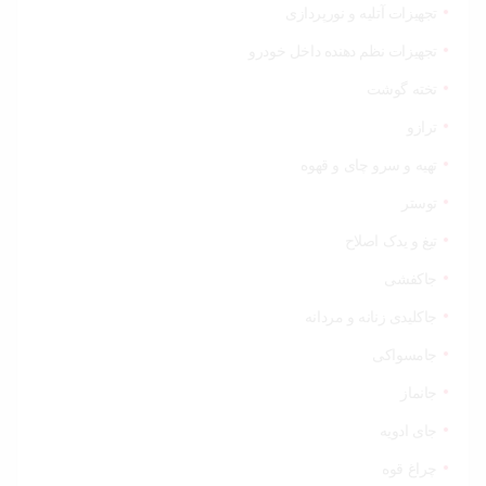
تجهیزات آتلیه و نورپردازی
تجهیزات نظم دهنده داخل خودرو
تخته گوشت
ترازو
تهیه و سرو چای و قهوه
توستر
تیغ و یدک اصلاح
جاکفشی
جاکلیدی زنانه و مردانه
جامسواکی
جانماز
جای ادویه
چراغ قوه