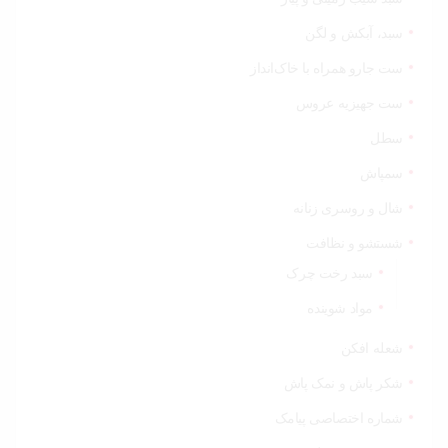
سبد، آبکش و لگن
ست جارو همراه با خاک‌انداز
ست جهیزیه عروس
سطل
سمپاش
شال و روسری زنانه
شستشو و نظافت
سبد رخت چرک
مواد شوینده
شعله افکن
شکر پاش و نمک پاش
شماره اختصاصی پیامک