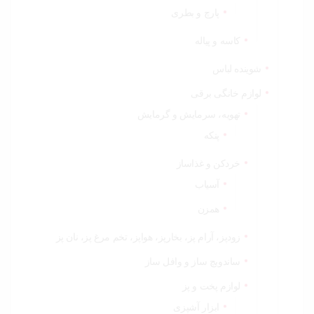
پارچ و بطری
کاسه و پیاله
شوینده لباس
لوازم خانگی برقی
تهویه، سرمایش و گرمایش
پنکه
خردکن و غذاساز
آسیاب
همزن
زودپز، آرام پز، بخارپز، هواپز، تخم مرغ پز، نان پز
ساندویچ ساز و وافل ساز
لوازم پخت و پز
ابزار آشپزی