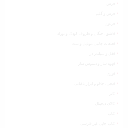
فرش
فرش و گلیم
فرغون
قاشق، چنگال و ظروف کودک و نوزاد
قطعات جانبی موبایل و تبلت
قفل و سیلندر در
قهوه ساز و دمنوش ساز
قوری
قیچی‌، چاقو و ابزار باغبانی
کاتر
کالای دیجیتال
کتاب
کتاب چاپی غیر فارسی