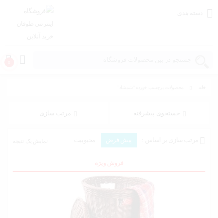
دسته بندی
0
خانه
محصولات برچسب خورده “شمشاد”
خانه و
آشپزخانه
جستجوی پیشرفته
مرتب سازی
مد و
مرتب سازی بر اساس :
پیش فرض
محبوبیت
نمایش یک نتیجه
پوشاک
میانگین رتبه
جدیدترین
هزینه: کم به زیاد
هزینه: زیاد به کم
فروش ویژه
اسباب
بازی،
کودک و
نوزاد