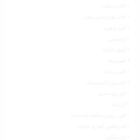
کتاب و مجلات
کتاب، لوازم تحریر و هنر
کتری و قوری
کرم موبر
کفش دخترانه
کفش زنانه
کفش مردانه
کیف پول زنانه و مردانه
کیف پول سفری
گن زنانه
گیره، ترمز و محافظ ریشه فرش
لانه و قفس نگهداری حیوانات
لوازم آبیاری