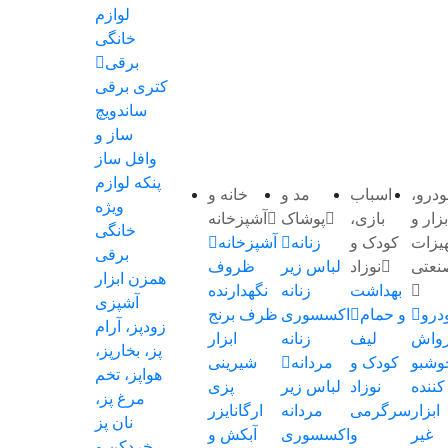
لوازم
خانگی
برقی
کتری برقی
ساندویچ
ساز و
وافل ساز
پنکه
لوازم
درو،
اسباب
مد و
خانه و
ویژه
بزار و
بازی،
پوشاک
آشپزخانه
خانگی
یزات
کودک و
زنانه
آشپزخانه
برقی
نعتی
نوزاد
لباس زیر
ظروف
همزن
ابزار
بهداشت
زنانه
نگهدارنده
آشپزی
درو
و حمام
اکسسوری
ظرف برنج
زودپز، آرام
رواش
لیف
زنانه
ابزار
پز، بخارپز،
وشبو
کودک و
مردانه
شیرینی
هواپز، تخم
کننده
نوزاد
لباس زیر
پزی
مرغ پز،
ابزار
سرگرمی
مردانه
ارگانایزر
نان پز
غیر
و
اکسسوری
آبکش و
خردکن و