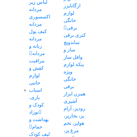
لباس زیر
ارگانایزر
مردانه
لوازم
اکسسوری
خانگی
مردانه
برقی
کیف پول
کتری برقی
مردانه
ساندویچ
زنانه و
ساز و
مردانه
وافل ساز
مراقبت
پنکه
لوازم
کفش و
ویژه
لوازم
خانگی
جانبی
برقی
اسباب
همزن
ابزار
بازی،
آشپزی
کودک و
زودپز، آرام
نوزاد
پز، بخارپز،
بهداشت و
هواپز، تخم
حمام
مرغ پز،
لیف کودک