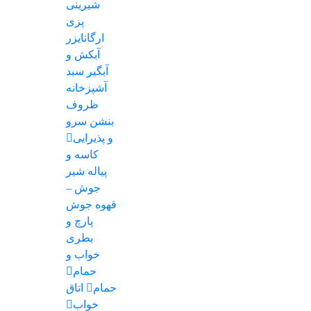
شیرینی
پزی
ارگانایزر
آبکش و
آبگیر
سبد
آشپزخانه
ظروف
بنشن
سرو
و پذیرایی
کاسه و
پیاله
شیر
جوش –
قهوه جوش
پارچ و
بطری
خواب و
حمام
حمام
اتاق
خواب