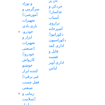
نان پز
و نوزاد
خردکن و
سرگرمی و
غذاساز
آموزشی
آسیاب
تجهیزات
ترازوی
بازی بادی
آشپزخانه
خودرو،
دکوراتیو
ابزار و
دکوراسیون
تجهیزات
اداری
کمد
صنعتی
فایل و
خودرو
قفسه
کارواش
اداری
آویز
خوشبو
لباس
کننده
ابزار
غیر برقی
قفل
چسب
صنعتی
زیبایی و
سلامت
ابزار