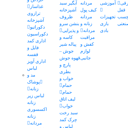
رقی
آموزشی
مردانه
آبگیر
سبد
غذاساز
قفل
کیف پول
آشپزخانه
ترازوی
سب
تجهیزات
مردانه
ظروف
آشپزخانه
نعتی
بازی
زنانه و
بنشن
سرو
دکوراتیو
بادی
مردانه
و پذیرایی
دکوراسیون
مراقبت
کاسه و
اداری
کمد
کفش و
پیاله
شیر
فایل و
لوازم
جوش –
قفسه
جانبی
قهوه جوش
اداری
آویز
پارچ و
لباس
بطری
مد و
خواب و
پوشاک
حمام
زنانه
حمام
لباس زیر
لیف
اتاق
زنانه
خواب
اکسسوری
سبد رخت
زنانه
چرک
کمد
مردانه
لباس و