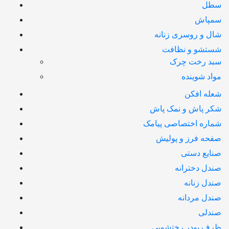
سطل
سمپاش
شال و روسری زنانه
شستشو و نظافت
سبد رخت چرک
مواد شوینده
شعله افکن
شکر پاش و نمک پاش
شماره اختصاصی پیامک
صفحه فرز و پولیش
صنایع دستی
صندل دخترانه
صندل زنانه
صندل مردانه
صندلی
ظرف پودر رختشویی