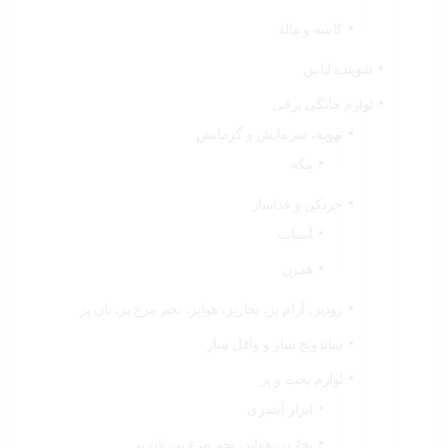
کاسه و پیاله
شوینده لباس
لوازم خانگی برقی
تهویه، سرمایش و گرمایش
پنکه
خردکن و غذاساز
آسیاب
همزن
زودپز، آرام پز، بخارپز، هواپز، تخم مرغ پز، نان پز
ساندویچ ساز و وافل ساز
لوازم پخت و پز
ابزار آشپزی
بخارپز، هواپز، تخم مرغ پز، نان پز