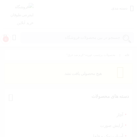
دسته بندی
0
خانه
محصولات برچسب خورده “کرم ضد عرق”
خانه و
آشپزخانه
هیچ محصولی یافت نشد.
مد و
پوشاک
دسته های محصولات
اسباب
بازی،
کودک و
آچار
نوزاد
آرایش صورت
آسیاب نمک و فلفل