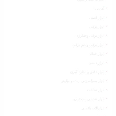
خودرو،
ابزار و
تجهیزات
آهن ربا
صنعتی
ابزار ایمنی
زیبایی و
ابزار برقی
سلامت
ابزار برقی و شارژی
ورزش و
ابزار برقی و غیر برقی
سفر
ابزار حمام
پیش
ابزار دستی
فاکتور
سبد
ابزار دقیق و اندازه گیری
خرید
ابزار سنباده زنی، رنده و پولیش
ابزار نظافت
ابزار نقاشی ساختمان
ابزارآلات باغبانی