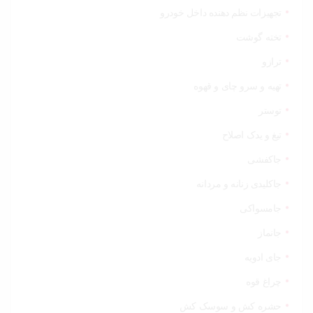
تجهیزات نظم دهنده داخل خودرو
تخته گوشت
ترازو
تهیه و سرو چای و قهوه
توستر
تیغ و یدک اصلاح
جاکفشی
جاکلیدی زنانه و مردانه
جامسواکی
جانماز
جای ادویه
چراغ قوه
حشره کش و سوسک کش