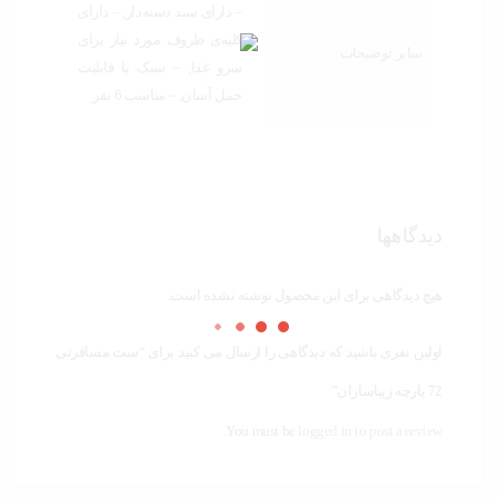
– دارای سبد دسته‌دار, – دارای
کلیه‌ی ظروف مورد نیاز برای
سایر توضیحات
سرو غذا, – سبک با قابلیت
حمل آسان, – مناسب 6 نفر
دیدگاهها
هیچ دیدگاهی برای این محصول نوشته نشده است.
اولین نفری باشید که دیدگاهی را ارسال می کنید برای “ست مسافرتی
72 پارچه زیباسازان”
You must be
logged in to post a review.