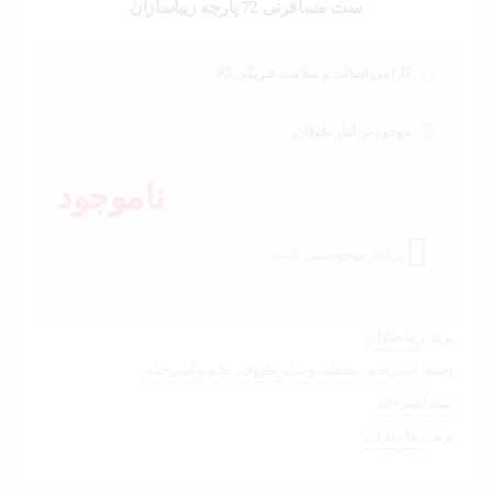
خودرو،
ست مسافرتی 72 پارچه زیباسازان
ابزار و
تجهیزات
صنعتی
گارانتی اصالت و سلامت فیزیکی کالا
زیبایی و
سلامت
موجود در انبار طوفان
ناموجود
ورزش و
سفر
در انبار موجود نمی باشد
پیش
فاکتور
سبد
خرید
برند:
زیبا سازان
دسته:
آشپزخانه
,
بشقاب و سایر ظروف
,
خانه و آشپزخانه
,
سبد آشپزخانه
برند:
زیبا سازان