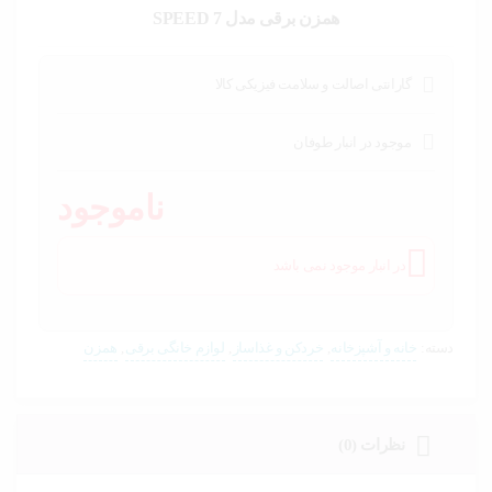
خودرو،
همزن برقی مدل 7 SPEED
ابزار و
تجهیزات
صنعتی
گارانتی اصالت و سلامت فیزیکی کالا
زیبایی و
سلامت
موجود در انبار طوفان
ورزش و
ناموجود
سفر
پیش
در انبار موجود نمی باشد
فاکتور
سبد
خرید
دسته:
خانه و آشپزخانه
,
خردکن و غذاساز
,
لوازم خانگی برقی
,
همزن
نظرات (0)