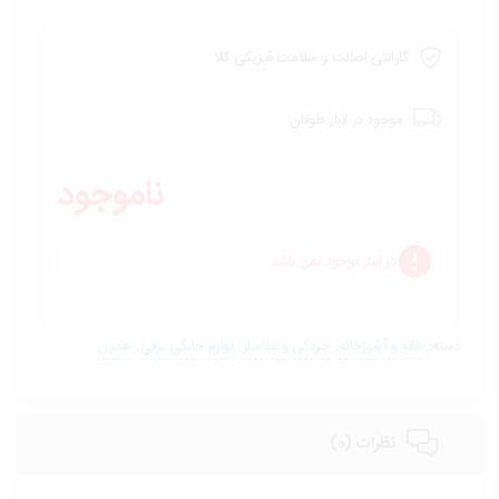
گارانتی اصالت و سلامت فیزیکی کالا
خودرو،
ابزار و
تجهیزات
موجود در انبار طوفان
صنعتی
ناموجود
زیبایی و
سلامت
در انبار موجود نمی باشد
ورزش و
سفر
دسته:
خانه و آشپزخانه
,
خردکن و غذاساز
,
لوازم خانگی برقی
,
همزن
پیش
فاکتور
سبد
نظرات (0)
خرید