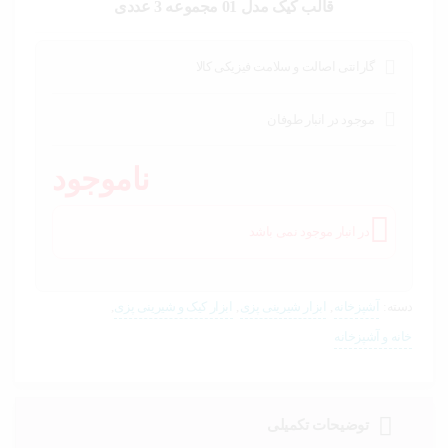
خودرو،
قالب کیک مدل 01 مجموعه 3 عددی
ابزار و
تجهیزات
صنعتی
گارانتی اصالت و سلامت فیزیکی کالا
زیبایی و
سلامت
موجود در انبار طوفان
ناموجود
ورزش و
سفر
در انبار موجود نمی باشد
پیش
فاکتور
سبد
خرید
دسته:
آشپزخانه
,
ابزار شیرینی پزی
,
ابزار کیک و شیرینی پزی
,
خانه و آشپزخانه
توضیحات تکمیلی