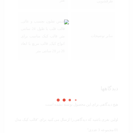
متر
ظرفشویی
جنس تفلون نچسب و عالی,
قالب قلب با طول 24 سانتی
سایر توضیحات
متر, قالب کیک مناسب برای
انواع کیک, قالب مربع با ابعاد
28 در 28 سانتی متر
دیدگاهها
هیچ دیدگاهی برای این محصول نوشته نشده است.
اولین نفری باشید که دیدگاهی را ارسال می کنید برای “قالب کیک مدل
01 مجموعه 3 عددی”