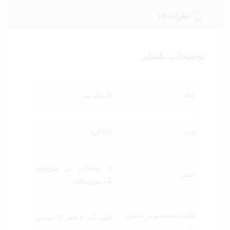
نظرات (0)
توضیحات تکمیلی
ابعاد
28 میلی متر
وزن
950 گرم
3 عددقالب در طرح‌های
جنس
گرد،مربع و قلب
قابلیت شستشو در ماشین
قالب گرد با قطر 26 سانتی