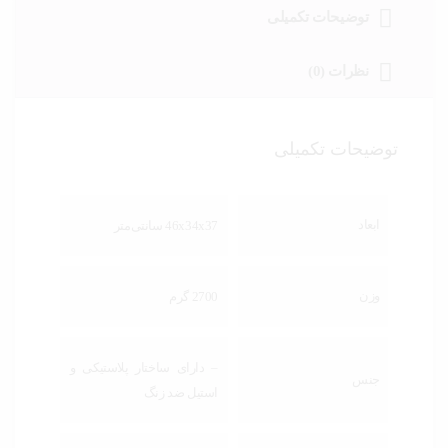
توضیحات تکمیلی
نظرات (0)
توضیحات تکمیلی
ابعاد
46x34x37 سانتی‌متر
وزن
2700 گرم
– دارای ساختار پلاستیکی و
جنس
استیل ضد زنگ