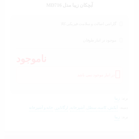
خودرو،
آبچکان زیبا مدل MD716
ابزار و
تجهیزات
صنعتی
گارانتی اصالت و سلامت فیزیکی کالا
زیبایی و
سلامت
موجود در انبار طوفان
ورزش و
ناموجود
سفر
پیش
در انبار موجود نمی باشد
فاکتور
سبد
خرید
برند:
زیبا
دسته:
آبکش، کاسه، سطل
,
آشپزخانه
,
ارگانایزر
,
خانه و آشپزخانه
برند:
زیبا