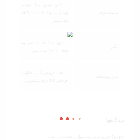
– دارای سینی جدا شونده
مناسب برای
پایه‌دار به ابعاد 9 × 34 × 46.5
سانتی‌متر
– مجهز به 2 عدد قاشقی به
آبگیر
ابعاد 7.5 × 10 سانتی‌متر
– دهانه خروجی آب با قابلیت
سایر توضیحات
چرخش 360 درجه و کشویی
دیدگاهها
هیچ دیدگاهی برای این محصول نوشته نشده است.