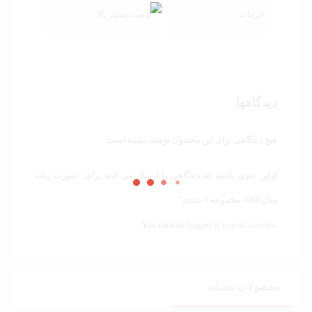
جزئیات
کیفیت بسیار بالا
دیدگاهها
هیچ دیدگاهی برای این محصول نوشته نشده است.
اولین نفری باشید که دیدگاهی را ارسال می کنید برای “شورت زنانه
مدل 1040 مجموعه 6 عددی”
You must be
logged in to post a review.
محصولات مشابه