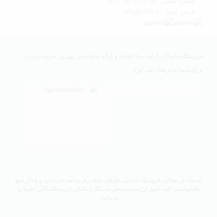
شماره تماس : 58 16 14 66 - 021 ،
آدرس ایمیل : info@tofan.ir
فروشگاه طوفان دارای نماد اعتماد و لوگو ساماندهی بهترین تجربه خرید را
برای شما به ارمغان می آورد
استفاده از مطالب فروشگاه اینترنتی طوفان فقط برای مقاصد غیرتجاری و با ذکر منبع
بلامانع است. کلیه حقوق این سایت متعلق به مالک یا مالکین (فروشگاه آنلاین طوفان)
می‌باشد.