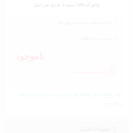
خودرو،
چاقو کد 5000 بسته 4 عددی غیر اصل
ابزار و
تجهیزات
صنعتی
گارانتی اصالت و سلامت فیزیکی کالا
زیبایی و
سلامت
موجود در انبار طوفان
ورزش و
ناموجود
سفر
پیش
در انبار موجود نمی باشد
فاکتور
سبد
خرید
دسته:
تجهیزات سفر
,
چاقوی سفر و ابزار چند کاره
,
کوه‌نوردی و کمپینگ
,
ورزش و سفر
توضیحات تکمیلی