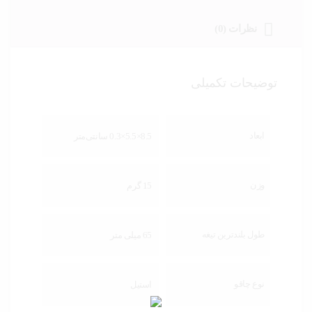
نظرات (0)
توضیحات تکمیلی
ابعاد
8.5×5.5×0.3 سانتی‌متر
وزن
15 گرم
طول بلندترین تیغه
65 میلی متر
نوع چاقو
استیل