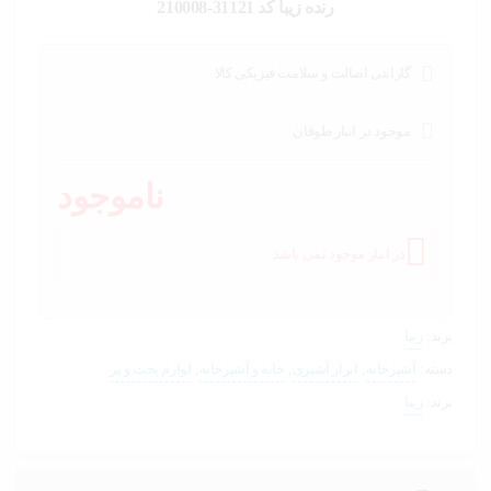
خودرو،
رنده زیبا کد 31121-210008
ابزار و
تجهیزات
صنعتی
گارانتی اصالت و سلامت فیزیکی کالا
زیبایی و
سلامت
موجود در انبار طوفان
ناموجود
ورزش و
سفر
در انبار موجود نمی باشد
پیش
فاکتور
سبد
خرید
برند:
زیبا
دسته:
آشپزخانه
,
ابزار آشپزی
,
خانه و آشپزخانه
,
لوازم پخت و پز
برند:
زیبا