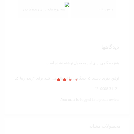
جنس بدنه
سه نوع تیغه برای رنده کردن
دیدگاهها
هیچ دیدگاهی برای این محصول نوشته نشده است.
اولین نفری باشید که دیدگاهی را ارسال می کنید برای “رنده زیبا کد
31121-210008”
You must be
logged in to post a review.
محصولات مشابه