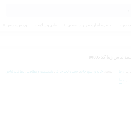
و نوزاد
خودرو، ابزار و تجهیزات صنعتی
زیبایی و سلامت
ورزش و سفر
بد لباس زیبا کد 90005
رند:
زیبا
دسته:
خانه و آشپزخانه
,
سبد رخت چرک
,
شستشو و نظافت
,
نظافت لباس
رند:
زیبا