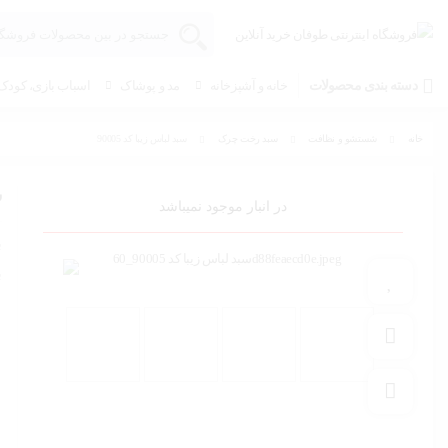
دسته بندی محصولات
خانه و آشپزخانه
مد و پوشاک
اسباب بازی، کودک 
خانه
شستشو و نظافت
سبد رخت چرک
سبد لباس زیبا کد 90005
س
در انبار موجود نمیباشد
ب
ب
افزودن به علاقه مندی
افزودن به مقایسه
به اشتراک گذاری محصول