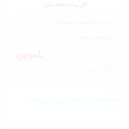
خودرو،
لگن زیبا کد 90003 سایز 2
ابزار و
تجهیزات
صنعتی
گارانتی اصالت و سلامت فیزیکی کالا
زیبایی و
سلامت
موجود در انبار طوفان
ورزش و
ناموجود
سفر
پیش
در انبار موجود نمی باشد
فاکتور
سبد
خرید
برند:
زیبا
دسته:
آشپزخانه
,
خانه و آشپزخانه
,
سایر ظروف
,
لوازم پخت و پز
برند:
زیبا