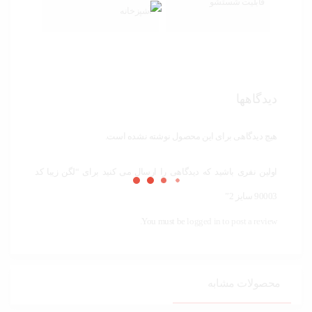
قابلیت شستشو
آشپزخانه
دیدگاهها
هیچ دیدگاهی برای این محصول نوشته نشده است.
اولین نفری باشید که دیدگاهی را ارسال می کنید برای “لگن زیبا کد
90003 سایز 2”
You must be
logged in to post a review.
محصولات مشابه