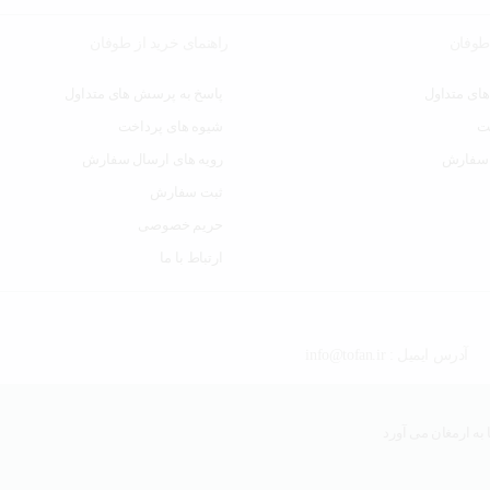
 طوفان
راهنمای خرید از طوفان
ای متداول
پاسخ به پرسش های متداول
ت
شیوه های پرداخت
 سفارش
رویه های ارسال سفارش
ثبت سفارش
حریم خصوصی
ارتباط با ما
آدرس ایمیل : info@tofan.ir
به ارمغان می آورد