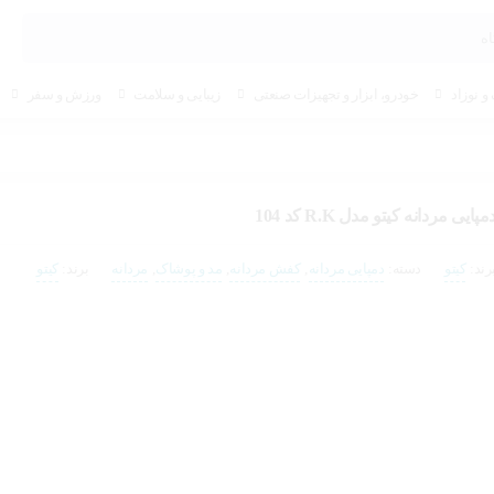
و نوزاد
خودرو، ابزار و تجهیزات صنعتی
زیبایی و سلامت
ورزش و سفر
مپایی مردانه کیتو مدل R.K کد 104
رند:
کیتو
دسته:
دمپایی مردانه
,
کفش مردانه
,
مد و پوشاک
,
مردانه
برند:
کیتو