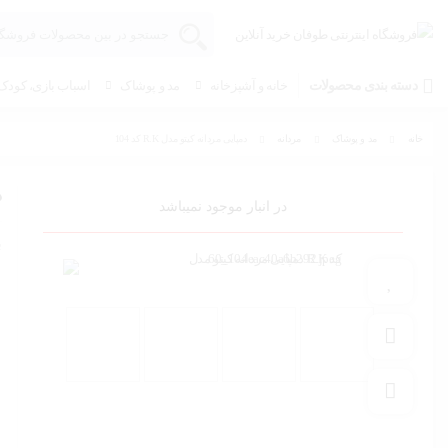
دسته بندی محصولات
خانه و آشپزخانه
مد و پوشاک
اسباب بازی، کودک 
خانه
مد و پوشاک
مردانه
دمپایی مردانه کیتو مدل R.K کد 104
د
در انبار موجود نمیباشد
ب
افزودن به علاقه مندی
افزودن به مقایسه
به اشتراک گذاری محصول