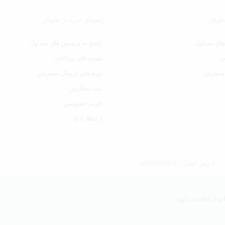
 طوفان
راهنمای خرید از طوفان
ای متداول
پاسخ به پرسش های متداول
ت
شیوه های پرداخت
 سفارش
رویه های ارسال سفارش
ثبت سفارش
حریم خصوصی
ارتباط با ما
آدرس ایمیل : info@tofan.ir
به ارمغان می آورد