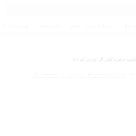
و نوزاد
خودرو، ابزار و تجهیزات صنعتی
زیبایی و سلامت
ورزش و سفر
امپ حشره کش ال ای دی کد 151
سته:
حشره کش و سوسک کش
,
خانه و آشپزخانه
,
شستشو و نظافت