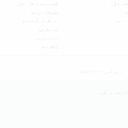
ای متداول
پاسخ به پرسش های متداول
ت
شیوه های پرداخت
 سفارش
رویه های ارسال سفارش
ثبت سفارش
حریم خصوصی
ارتباط با ما
آدرس ایمیل : info@tofan.ir
به ارمغان می آورد