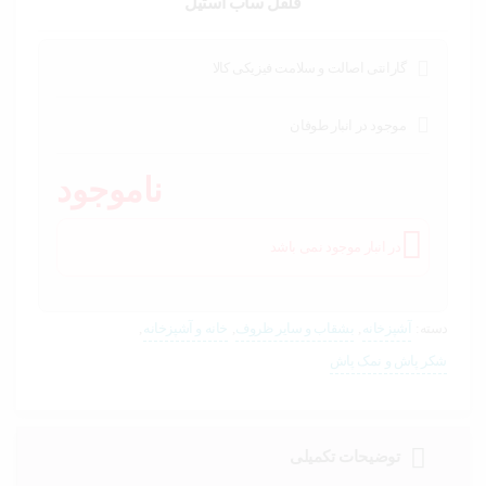
خودرو،
فلفل ساب استیل
ابزار و
تجهیزات
صنعتی
گارانتی اصالت و سلامت فیزیکی کالا
زیبایی و
سلامت
موجود در انبار طوفان
ناموجود
ورزش و
سفر
در انبار موجود نمی باشد
پیش
فاکتور
سبد
خرید
دسته:
آشپزخانه
,
بشقاب و سایر ظروف
,
خانه و آشپزخانه
,
شکر پاش و نمک پاش
توضیحات تکمیلی