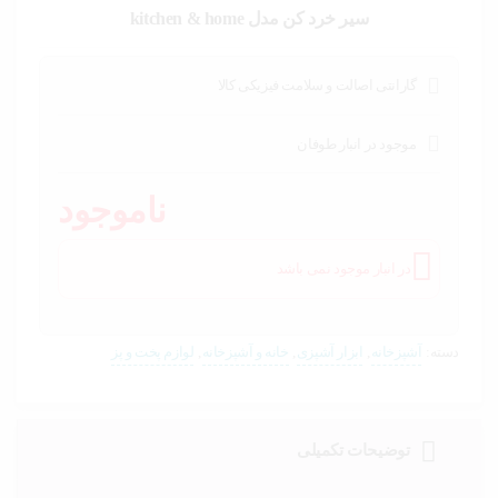
خودرو،
سیر خرد کن مدل kitchen & home
ابزار و
تجهیزات
صنعتی
گارانتی اصالت و سلامت فیزیکی کالا
زیبایی و
سلامت
موجود در انبار طوفان
ورزش و
ناموجود
سفر
پیش
در انبار موجود نمی باشد
فاکتور
سبد
خرید
دسته:
آشپزخانه
,
ابزار آشپزی
,
خانه و آشپزخانه
,
لوازم پخت و پز
توضیحات تکمیلی