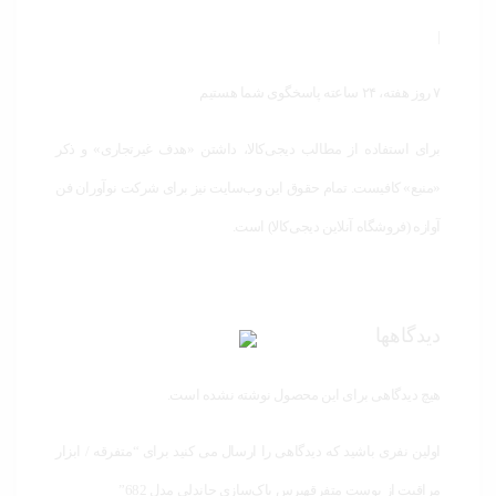
|
۷ روز هفته، ۲۴ ساعته پاسخگوی شما هستیم
برای استفاده از مطالب دیجی‌کالا، داشتن «هدف غیرتجاری» و ذکر
«منبع» کافیست. تمام حقوق اين وب‌سايت نیز برای شرکت نوآوران فن
آوازه (فروشگاه آنلاین دیجی‌کالا) است.
دیدگاهها
هیچ دیدگاهی برای این محصول نوشته نشده است.
اولین نفری باشید که دیدگاهی را ارسال می کنید برای “متفرقه / ابزار
مراقبت از پوست متفرقهبرس پاک‌سازی جاندلی مدل 682”