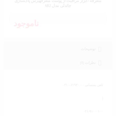
خودرو،
متفرقه / ابزار مراقبت از پوست متفرقهبرس پاک‌سازی
ابزار و
جاندلی مدل 682
تجهیزات
صنعتی
ناموجود
زیبایی و
سلامت
ورزش و
سفر
توضیحات
پیش
نظرات (0)
فاکتور
سبد
خرید
تلفن پشتیبانی ۶۱۹۳۰۰۰۰ – ۰۲۱
|
۰۲۱-۹۱۰۰۰۱۰۰