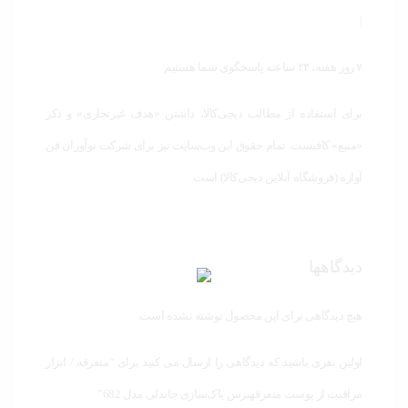
|
۷ روز هفته، ۲۴ ساعته پاسخگوی شما هستیم
برای استفاده از مطالب دیجی‌کالا، داشتن «هدف غیرتجاری» و ذکر
«منبع» کافیست. تمام حقوق اين وب‌سايت نیز برای شرکت نوآوران فن
آوازه (فروشگاه آنلاین دیجی‌کالا) است.
دیدگاهها
هیچ دیدگاهی برای این محصول نوشته نشده است.
اولین نفری باشید که دیدگاهی را ارسال می کنید برای “متفرقه / ابزار
مراقبت از پوست متفرقهبرس پاک‌سازی جاندلی مدل 682”