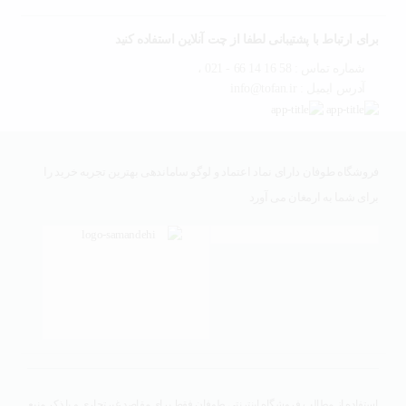
برای ارتباط با پشتیبانی لطفا از چت آنلاین استفاده کنید
شماره تماس : 58 16 14 66 - 021 ،
آدرس ایمیل : info@tofan.ir
فروشگاه طوفان دارای نماد اعتماد و لوگو ساماندهی بهترین تجربه خرید را
برای شما به ارمغان می آورد
استفاده از مطالب فروشگاه اینترنتی طوفان فقط برای مقاصد غیرتجاری و با ذکر منبع