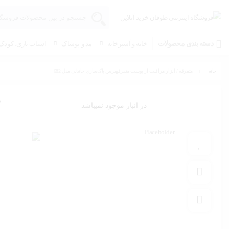
دسته بندی محصولات
خانه و آشپزخانه
مد و پوشاک
اسباب بازی، کودک 
خانه
متفرقه / ابزار مراقبت از پوست متفرقهبرس پاک‌سازی جاندلی مدل 682
م
در انبار موجود نمیباشد
افزودن به علاقه مندی
افزودن به مقایسه
به اشتراک گذاری محصول