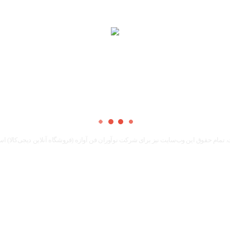
 تمام حقوق اين وب‌سايت نیز برای شرکت نوآوران فن آوازه (فروشگاه آنلاین دیجی‌کالا) ا