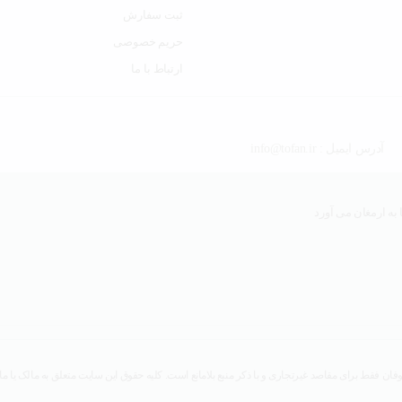
ثبت سفارش
حریم خصوصی
ارتباط با ما
آدرس ایمیل : info@tofan.ir
به ارمغان می آورد
ان فقط برای مقاصد غیرتجاری و با ذکر منبع بلامانع است. کلیه حقوق این سایت متعلق به مالک یا ما