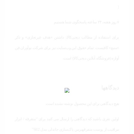
|
۷ روز هفته، ۲۴ ساعته پاسخگوی شما هستیم
برای استفاده از مطالب دیجی‌کالا، داشتن «هدف غیرتجاری» و ذکر
«منبع» کافیست. تمام حقوق اين وب‌سايت نیز برای شرکت نوآوران فن
آوازه (فروشگاه آنلاین دیجی‌کالا) است.
دیدگاهها
هیچ دیدگاهی برای این محصول نوشته نشده است.
اولین نفری باشید که دیدگاهی را ارسال می کنید برای “متفرقه / ابزار
مراقبت از پوست متفرقهبرس پاک‌سازی جاندلی مدل 682”