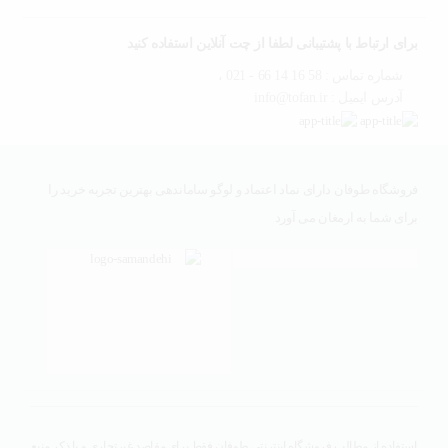
برای ارتباط با پشتیبانی لطفا از چت آنلاین استفاده کنید
شماره تماس : 58 16 14 66 - 021 ،
آدرس ایمیل : info@tofan.ir
فروشگاه طوفان دارای نماد اعتماد و لوگو ساماندهی بهترین تجربه خرید را
برای شما به ارمغان می آورد
استفاده از مطالب فروشگاه اینترنتی طوفان فقط برای مقاصد غیرتجاری و با ذکر منبع