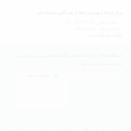
برای ارتباط با پشتیبانی لطفا از چت آنلاین استفاده کنید
شماره تماس : 58 16 14 66 - 021 ،
آدرس ایمیل : info@tofan.ir
فروشگاه طوفان دارای نماد اعتماد و لوگو ساماندهی بهترین تجربه خرید را
برای شما به ارمغان می آورد
استفاده از مطالب فروشگاه اینترنتی طوفان فقط برای مقاصد غیرتجاری و با ذکر منبع