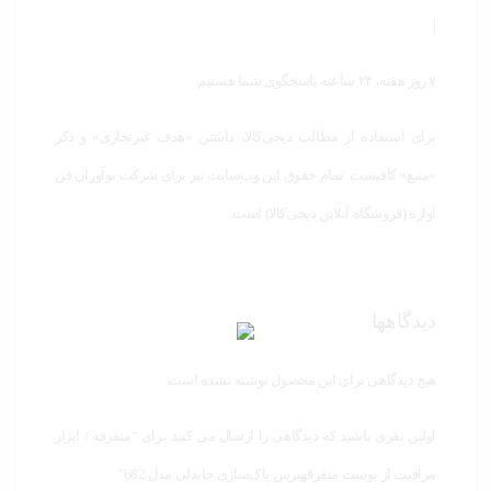
|
۷ روز هفته، ۲۴ ساعته پاسخگوی شما هستیم
برای استفاده از مطالب دیجی‌کالا، داشتن «هدف غیرتجاری» و ذکر
«منبع» کافیست. تمام حقوق اين وب‌سايت نیز برای شرکت نوآوران فن
آوازه (فروشگاه آنلاین دیجی‌کالا) است.
دیدگاهها
هیچ دیدگاهی برای این محصول نوشته نشده است.
اولین نفری باشید که دیدگاهی را ارسال می کنید برای “متفرقه / ابزار
مراقبت از پوست متفرقهبرس پاک‌سازی جاندلی مدل 682”