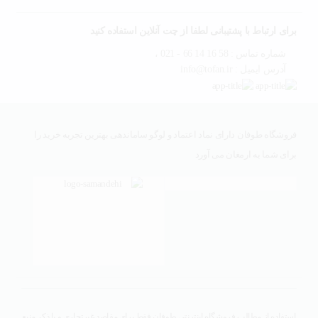
برای ارتباط با پشتیبانی لطفا از چت آنلاین استفاده کنید
شماره تماس : 58 16 14 66 - 021 ،
آدرس ایمیل : info@tofan.ir
فروشگاه طوفان دارای نماد اعتماد و لوگو ساماندهی بهترین تجربه خرید را
برای شما به ارمغان می آورد
استفاده از مطالب فروشگاه اینترنتی طوفان فقط برای مقاصد غیرتجاری و با ذکر منبع