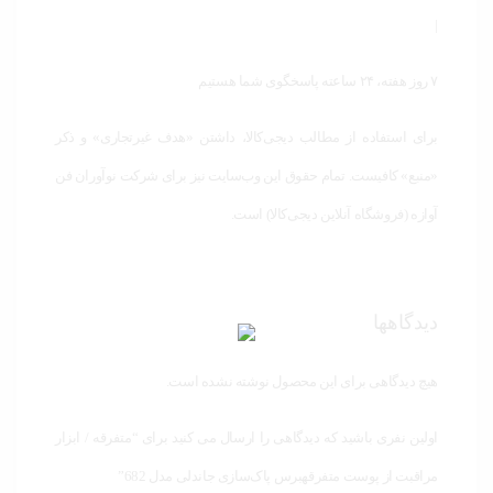
|
۷ روز هفته، ۲۴ ساعته پاسخگوی شما هستیم
برای استفاده از مطالب دیجی‌کالا، داشتن «هدف غیرتجاری» و ذکر
«منبع» کافیست. تمام حقوق اين وب‌سايت نیز برای شرکت نوآوران فن
آوازه (فروشگاه آنلاین دیجی‌کالا) است.
دیدگاهها
هیچ دیدگاهی برای این محصول نوشته نشده است.
اولین نفری باشید که دیدگاهی را ارسال می کنید برای “متفرقه / ابزار
مراقبت از پوست متفرقهبرس پاک‌سازی جاندلی مدل 682”