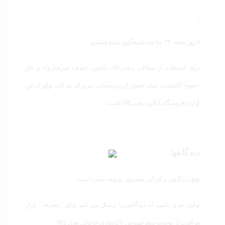
|
۷ روز هفته، ۲۴ ساعته پاسخگوی شما هستیم
برای استفاده از مطالب دیجی‌کالا، داشتن «هدف غیرتجاری» و ذکر
«منبع» کافیست. تمام حقوق اين وب‌سايت نیز برای شرکت نوآوران فن
آوازه (فروشگاه آنلاین دیجی‌کالا) است.
دیدگاهها
هیچ دیدگاهی برای این محصول نوشته نشده است.
اولین نفری باشید که دیدگاهی را ارسال می کنید برای “متفرقه / ابزار
مراقبت از پوست متفرقهبرس پاک‌سازی جاندلی مدل 682”