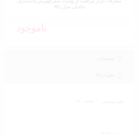
خودرو،
متفرقه / ابزار مراقبت از پوست متفرقهبرس پاک‌سازی
ابزار و
جاندلی مدل 682
تجهیزات
صنعتی
ناموجود
زیبایی و
سلامت
ورزش و
سفر
توضیحات
پیش
نظرات (0)
فاکتور
سبد
خرید
تلفن پشتیبانی ۶۱۹۳۰۰۰۰ – ۰۲۱
|
۰۲۱-۹۱۰۰۰۱۰۰