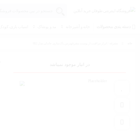
دسته بندی محصولات
خانه و آشپزخانه
مد و پوشاک
اسباب بازی، کودک 
خانه
متفرقه / ابزار مراقبت از پوست متفرقهبرس پاک‌سازی جاندلی مدل 682
م
در انبار موجود نمیباشد
افزودن به علاقه مندی
افزودن به مقایسه
به اشتراک گذاری محصول