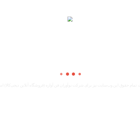
 تمام حقوق اين وب‌سايت نیز برای شرکت نوآوران فن آوازه (فروشگاه آنلاین دیجی‌کالا) ا