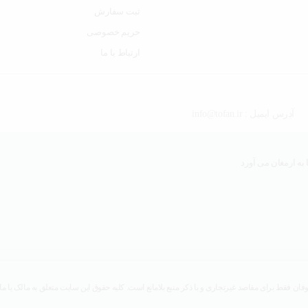
ثبت سفارش
حریم خصوصی
ارتباط با ما
آدرس ایمیل : info@tofan.ir
به ارمغان می آورد
ان فقط برای مقاصد غیرتجاری و با ذکر منبع بلامانع است. کلیه حقوق این سایت متعلق به مالک یا ما